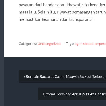
pasaran dari bandar atau khawatir terkena ker
masa lalu. Selain itu, riwayat pemasangan taru
memastikan keamanan dan transparansi.
Categories:
Uncategorized
Tags:
agen sbobet terper
« Bermain Baccarat Casino Maxwin Jackpot Terbesar
Tutorial Download Apk IDN PLAY Dan Ins