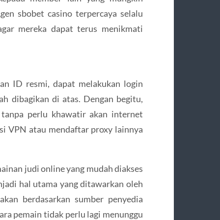
gen sbobet casino terpercaya selalu
gar mereka dapat terus menikmati
an ID resmi, dapat melakukan login
ah dibagikan di atas. Dengan begitu,
tanpa perlu khawatir akan internet
kasi VPN atau mendaftar proxy lainnya
nan judi online yang mudah diakses
adi hal utama yang ditawarkan oleh
iakan berdasarkan sumber penyedia
para pemain tidak perlu lagi menunggu