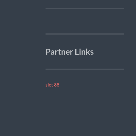
Partner Links
slot 88