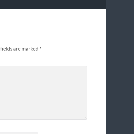
fields are marked
*