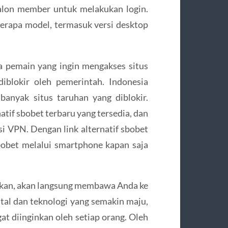
calon member untuk melakukan login.
berapa model, termasuk versi desktop
ra pemain yang ingin mengakses situs
diblokir oleh pemerintah. Indonesia
banyak situs taruhan yang diblokir.
atif sbobet terbaru yang tersedia, dan
i VPN. Dengan link alternatif sbobet
bobet melalui smartphone kapan saja
iakan, akan langsung membawa Anda ke
al dan teknologi yang semakin maju,
t diinginkan oleh setiap orang. Oleh