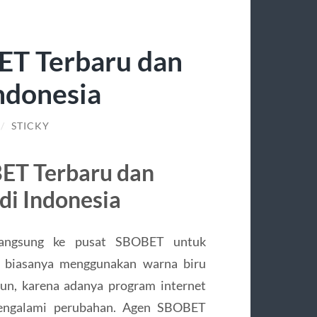
ET Terbaru dan
ndonesia
/
STICKY
BET Terbaru dan
di Indonesia
langsung ke pusat SBOBET untuk
 biasanya menggunakan warna biru
un, karena adanya program internet
mengalami perubahan. Agen SBOBET