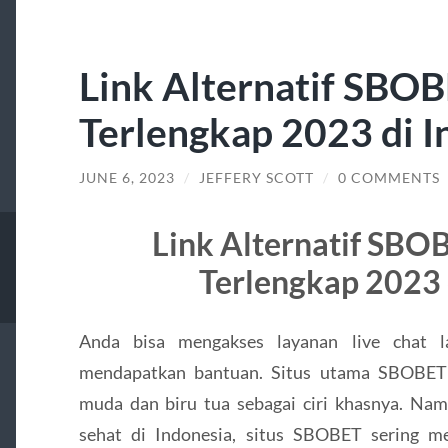
Link Alternatif SBOB
Terlengkap 2023 di I
JUNE 6, 2023
/
JEFFERY SCOTT
/
0 COMMENTS
Link Alternatif SBO
Terlengkap 2023 
Anda bisa mengakses layanan live chat 
mendapatkan bantuan. Situs utama SBOBET
muda dan biru tua sebagai ciri khasnya. Nam
sehat di Indonesia, situs SBOBET sering 