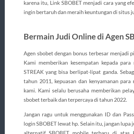
karena itu, Link SBOBET menjadi cara yang efe
ingin bertaruh dan meraih keuntungan di situs ju
Bermain Judi Online di Agen 
Agen sbobet dengan bonus terbesar menjadi pi
Kami memberikan kesempatan kepada para
STREAK yang bisa berlipat-lipat ganda. Sebag
tahun 2011, kepuasan dan kenyamanan para 
kami. Kami selalu berusaha memberikan pelay
sbobet terbaik dan terpercaya di tahun 2022.
Jangan ragu untuk menggunakan ID dan Pass
login SBOBET lewat hp. Selain itu, jangan lup
alternatif SBOBET mobile terbaru di atas