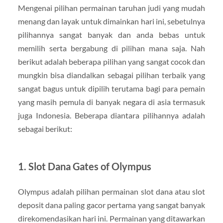
Mengenai pilihan permainan taruhan judi yang mudah
menang dan layak untuk dimainkan hari ini, sebetulnya
pilihannya sangat banyak dan anda bebas untuk
memilih serta bergabung di pilihan mana saja. Nah
berikut adalah beberapa pilihan yang sangat cocok dan
mungkin bisa diandalkan sebagai pilihan terbaik yang
sangat bagus untuk dipilih terutama bagi para pemain
yang masih pemula di banyak negara di asia termasuk
juga Indonesia. Beberapa diantara pilihannya adalah
sebagai berikut:
1. Slot Dana Gates of Olympus
Olympus adalah pilihan permainan slot dana atau slot
deposit dana paling gacor pertama yang sangat banyak
direkomendasikan hari ini. Permainan yang ditawarkan