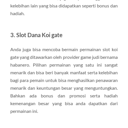
kelebihan lain yang bisa didapatkan seperti bonus dan
hadiah.
3. Slot Dana Koi gate
Anda juga bisa mencoba bermain permainan slot koi
gate yang ditawarkan oleh provider game judi bernama
habanero. Pilihan permainan yang satu ini sangat
menarik dan bisa beri banyak manfaat serta kelebihan
bagi para pemain untuk bisa menghasilkan penawaran
menarik dan keuntungan besar yang menguntungkan.
Bahkan ada bonus dan promosi serta hadiah
kemenangan besar yang bisa anda dapatkan dari
permainan ini.