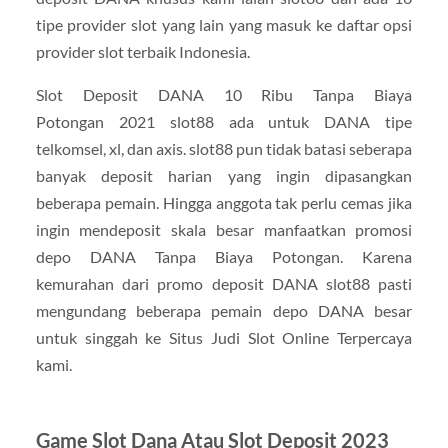
tipe provider slot yang lain yang masuk ke daftar opsi
provider slot terbaik Indonesia.
Slot Deposit DANA 10 Ribu Tanpa Biaya
Potongan 2021 slot88 ada untuk DANA tipe
telkomsel, xl, dan axis. slot88 pun tidak batasi seberapa
banyak deposit harian yang ingin dipasangkan
beberapa pemain. Hingga anggota tak perlu cemas jika
ingin mendeposit skala besar manfaatkan promosi
depo DANA Tanpa Biaya Potongan. Karena
kemurahan dari promo deposit DANA slot88 pasti
mengundang beberapa pemain depo DANA besar
untuk singgah ke Situs Judi Slot Online Terpercaya
kami.
Game Slot Dana Atau Slot Deposit 2023