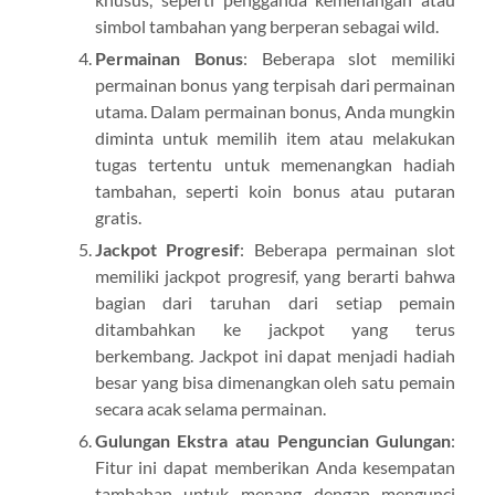
simbol tambahan yang berperan sebagai wild.
Permainan Bonus
: Beberapa slot memiliki
permainan bonus yang terpisah dari permainan
utama. Dalam permainan bonus, Anda mungkin
diminta untuk memilih item atau melakukan
tugas tertentu untuk memenangkan hadiah
tambahan, seperti koin bonus atau putaran
gratis.
Jackpot Progresif
: Beberapa permainan slot
memiliki jackpot progresif, yang berarti bahwa
bagian dari taruhan dari setiap pemain
ditambahkan ke jackpot yang terus
berkembang. Jackpot ini dapat menjadi hadiah
besar yang bisa dimenangkan oleh satu pemain
secara acak selama permainan.
Gulungan Ekstra atau Penguncian Gulungan
:
Fitur ini dapat memberikan Anda kesempatan
tambahan untuk menang dengan mengunci