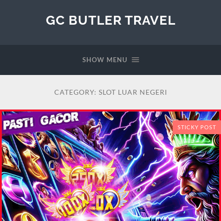
GC BUTLER TRAVEL
SHOW MENU
CATEGORY:
SLOT LUAR NEGERI
STICKY POST