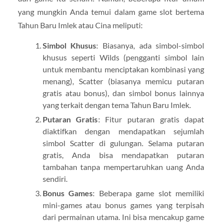
yang mungkin Anda temui dalam game slot bertema
Tahun Baru Imlek atau Cina meliputi:
Simbol Khusus
: Biasanya, ada simbol-simbol
khusus seperti Wilds (pengganti simbol lain
untuk membantu menciptakan kombinasi yang
menang), Scatter (biasanya memicu putaran
gratis atau bonus), dan simbol bonus lainnya
yang terkait dengan tema Tahun Baru Imlek.
Putaran Gratis
: Fitur putaran gratis dapat
diaktifkan dengan mendapatkan sejumlah
simbol Scatter di gulungan. Selama putaran
gratis, Anda bisa mendapatkan putaran
tambahan tanpa mempertaruhkan uang Anda
sendiri.
Bonus Games
: Beberapa game slot memiliki
mini-games atau bonus games yang terpisah
dari permainan utama. Ini bisa mencakup game