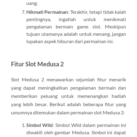
uang.
Nikmati Permainan
: Terakhir, tetapi tidak kalah
pentingnya, ingatlah untuk menikmati
pengalaman bermain game slot. Meskipun
tujuan utamanya adalah untuk menang, jangan
lupakan aspek hiburan dari permainan ini.
Fitur Slot Medusa 2
Slot Medusa 2 menawarkan sejumlah fitur menarik
yang dapat meningkatkan pengalaman bermain dan
memberikan peluang untuk memenangkan hadiah
yang lebih besar. Berikut adalah beberapa fitur yang
umumnya ditemukan dalam permainan slot Medusa 2:
Simbol Wild
: Simbol Wild dalam permainan ini
diwakili oleh gambar Medusa. Simbol ini dapat