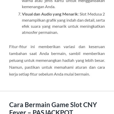
warna atau jenis kartu untuk menggandakan
kemenangan Anda.
Visual dan Audio yang Menarik
: Slot Medusa 2
menampilkan grafik yang indah dan detail, serta
efek suara yang menarik untuk meningkatkan
atmosfer permainan.
Fitur-fitur ini memberikan variasi dan keseruan
tambahan saat Anda bermain, sambil memberikan
peluang untuk memenangkan hadiah yang lebih besar.
Namun, pastikan untuk memahami aturan dan cara
kerja setiap fitur sebelum Anda mulai bermain.
Cara Bermain Game Slot CNY
Fever – PASJACKPOT