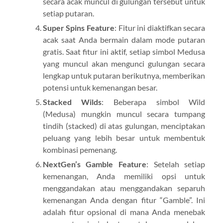
secara acak muncul di gulungan tersebut untuk
setiap putaran.
Super Spins Feature
: Fitur ini diaktifkan secara
acak saat Anda bermain dalam mode putaran
gratis. Saat fitur ini aktif, setiap simbol Medusa
yang muncul akan mengunci gulungan secara
lengkap untuk putaran berikutnya, memberikan
potensi untuk kemenangan besar.
Stacked Wilds
: Beberapa simbol Wild
(Medusa) mungkin muncul secara tumpang
tindih (stacked) di atas gulungan, menciptakan
peluang yang lebih besar untuk membentuk
kombinasi pemenang.
NextGen’s Gamble Feature
: Setelah setiap
kemenangan, Anda memiliki opsi untuk
menggandakan atau menggandakan separuh
kemenangan Anda dengan fitur “Gamble”. Ini
adalah fitur opsional di mana Anda menebak