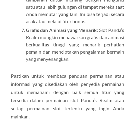
satu atau lebih gulungan di tempat mereka saat
Anda memutar yang lain. Ini bisa terjadi secara
acak atau melalui fitur bonus.
Grafis dan Animasi yang Menarik
: Slot Panda’s
Realm mungkin menawarkan grafis dan animasi
berkualitas tinggi yang menarik perhatian
pemain dan menciptakan pengalaman bermain
yang menyenangkan.
Pastikan untuk membaca panduan permainan atau
informasi yang disediakan oleh penyedia permainan
untuk memahami dengan baik semua fitur yang
tersedia dalam permainan slot Panda’s Realm atau
setiap permainan slot tertentu yang ingin Anda
mainkan.