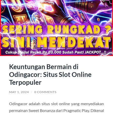
Keuntungan Bermain di
Odingacor: Situs Slot Online
Terpopuler
MAY 1, 2024
/
0 COMMENTS
Odingacor adalah situs slot online yang menyediakan
permainan Sweet Bonanza dari Pragmatic Play. Dikenal