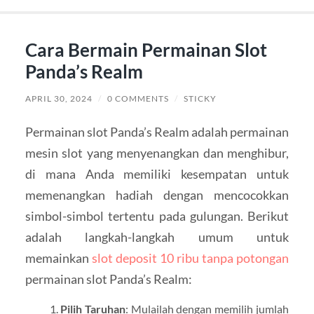
Cara Bermain Permainan Slot
Panda’s Realm
APRIL 30, 2024
/
0 COMMENTS
/
STICKY
Permainan slot Panda’s Realm adalah permainan
mesin slot yang menyenangkan dan menghibur,
di mana Anda memiliki kesempatan untuk
memenangkan hadiah dengan mencocokkan
simbol-simbol tertentu pada gulungan. Berikut
adalah langkah-langkah umum untuk
memainkan
slot deposit 10 ribu tanpa potongan
permainan slot Panda’s Realm:
Pilih Taruhan
: Mulailah dengan memilih jumlah