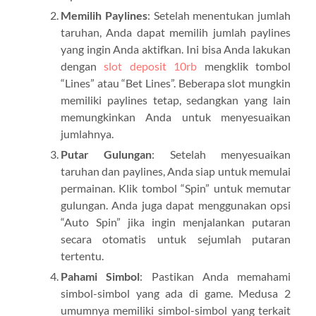
Memilih Paylines
: Setelah menentukan jumlah
taruhan, Anda dapat memilih jumlah paylines
yang ingin Anda aktifkan. Ini bisa Anda lakukan
dengan
slot deposit 10rb
mengklik tombol
“Lines” atau “Bet Lines”. Beberapa slot mungkin
memiliki paylines tetap, sedangkan yang lain
memungkinkan Anda untuk menyesuaikan
jumlahnya.
Putar Gulungan
: Setelah menyesuaikan
taruhan dan paylines, Anda siap untuk memulai
permainan. Klik tombol “Spin” untuk memutar
gulungan. Anda juga dapat menggunakan opsi
“Auto Spin” jika ingin menjalankan putaran
secara otomatis untuk sejumlah putaran
tertentu.
Pahami Simbol
: Pastikan Anda memahami
simbol-simbol yang ada di game. Medusa 2
umumnya memiliki simbol-simbol yang terkait