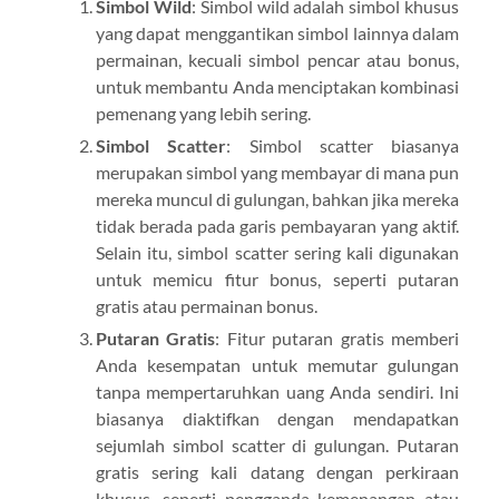
Simbol Wild
: Simbol wild adalah simbol khusus
yang dapat menggantikan simbol lainnya dalam
permainan, kecuali simbol pencar atau bonus,
untuk membantu Anda menciptakan kombinasi
pemenang yang lebih sering.
Simbol Scatter
: Simbol scatter biasanya
merupakan simbol yang membayar di mana pun
mereka muncul di gulungan, bahkan jika mereka
tidak berada pada garis pembayaran yang aktif.
Selain itu, simbol scatter sering kali digunakan
untuk memicu fitur bonus, seperti putaran
gratis atau permainan bonus.
Putaran Gratis
: Fitur putaran gratis memberi
Anda kesempatan untuk memutar gulungan
tanpa mempertaruhkan uang Anda sendiri. Ini
biasanya diaktifkan dengan mendapatkan
sejumlah simbol scatter di gulungan. Putaran
gratis sering kali datang dengan perkiraan
khusus, seperti pengganda kemenangan atau