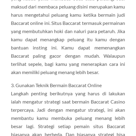
maksud dari membaca peluang disini merupakan kamu
harus mengetahui peluang kamu ketika bermain judi
Baccarat online ini. Situs Baccarat termasuk permainan
yang membutuhkan hoki dan naluri para petaruh. Jika
kamu dapat menangkap peluang itu kamu dengan
bantuan insting ini. Kamu dapat memenangkan
Baccarat paling gacor dengan mudah. Walaupun
terlihat sepele, bagi kamu yang menerapkan cara ini
akan memiliki peluang menang lebih besar.
3. Gunakan Teknik Bermain Baccarat Online
Langkah penting berikutnya yang harus di lakukan
ialah mengatur strategi saat bermain Baccarat Casino
terpercaya. Jadi dengan mengatur strategi, ini akan
membantu kamu membuka peluang menang lebih
besar lagi. Strategi setiap pemain situs Baccarat
biasanya akan berbeda. Dan biasanya strategi bisa