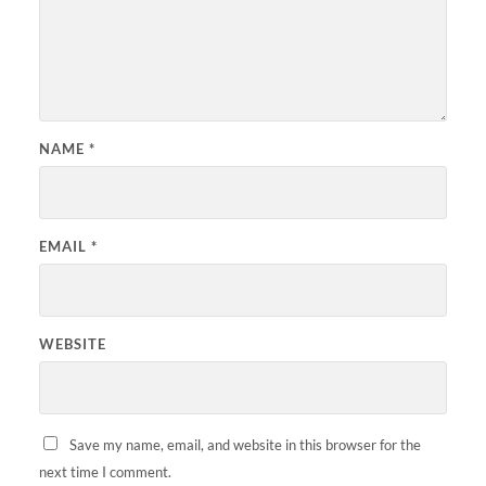
NAME
*
EMAIL
*
WEBSITE
Save my name, email, and website in this browser for the
next time I comment.