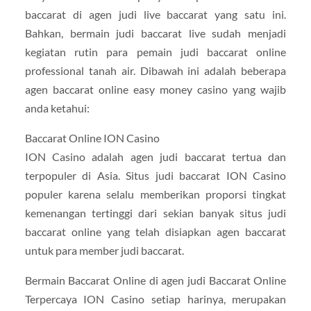
baccarat di agen judi live baccarat yang satu ini.
Bahkan, bermain judi baccarat live sudah menjadi
kegiatan rutin para pemain judi baccarat online
professional tanah air. Dibawah ini adalah beberapa
agen baccarat online easy money casino yang wajib
anda ketahui:
Baccarat Online ION Casino
ION Casino adalah agen judi baccarat tertua dan
terpopuler di Asia. Situs judi baccarat ION Casino
populer karena selalu memberikan proporsi tingkat
kemenangan tertinggi dari sekian banyak situs judi
baccarat online yang telah disiapkan agen baccarat
untuk para member judi baccarat.
Bermain Baccarat Online di agen judi Baccarat Online
Terpercaya ION Casino setiap harinya, merupakan