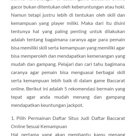
gacor bukan ditentukan oleh keberuntungan atau hoki.
Namun tetapi justru lebih di tentukan oleh skill dan
kemampuan yang player miliki. Maka dari itu disini
tentunya hal yang paling penting untuk dilakukan
adalah tentang bagaimana caranya agar para pemain
bisa memiliki skill serta kemampuan yang memiliki agar
bisa memperoleh dan mendapatkan kemenangan yang
mudah dan gampang. Pelajari dan cari tahu bagimana
caranya agar pemain bisa menguasai berbagai skill
serta kemampuan lebih baik di dalam game Baccarat
online. Berikut ini adalah 5 rekomendasi bermain yang
tepat agar anda mudah menang dan gampang
mendapatkan keuntungan jackpot.
1. Pilih Permainan Daftar Situs Judi Daftar Baccarat
Online Sesuai Kemampuan
Hal pertama yang akan membantu kamu menang