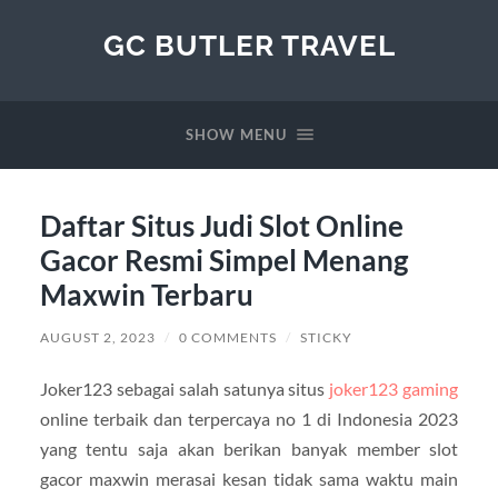
GC BUTLER TRAVEL
SHOW MENU
Daftar Situs Judi Slot Online
Gacor Resmi Simpel Menang
Maxwin Terbaru
AUGUST 2, 2023
/
0 COMMENTS
/
STICKY
Joker123 sebagai salah satunya situs
joker123 gaming
online terbaik dan terpercaya no 1 di Indonesia 2023
yang tentu saja akan berikan banyak member slot
gacor maxwin merasai kesan tidak sama waktu main