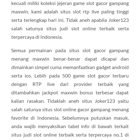
kecuali miliki koleksi jejeran game slot gacor gampang
maxwin, kami adalah situs slot rtp live paling tinggi
serta terlengkap hari ini. Tidak aneh apabila Joker123
salah satunya situs judi slot online terbaik serta
terpercaya di Indonesia.
Semua permainan pada situs slot gacor gampang
menang maxwin benar-benar dapat dicapai dan
dimainkan simpel cuma memanfaatkan gadget android
serta ios. Lebih pada 500 game slot gacor terbaru
dengan RTP live dari provider terbaik yang
ditambahkan jackpot maxwin bonus terbesar dapat
kalian rasakan. Tidaklah aneh situs Joker123 yaitu
salah satunya situs slot online gacor gampang menang
favorite di Indonesia. Sebelumnya putuskan masuk,
anda wajib menyaksikan tabel info di bawah terkait
situs judi slot online terbaik serta terpercaya no.1 di