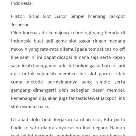
Indonesia.
Histori Situs Slot Gacor Simpel Menang Jackpot
Terbesar
Oleh karena ada kemajuan tehnologi yang berada di
Indonesia buat jadi game slot gacor ringan menang
maxwin yang rata-rata ditemui pada tempat casino off
line saat ini ini dapat dicapai dimana saja serta kapan
saja. Telah lama, game judi slot online gacor hari ini jadi
opsi untuk sejumlah member link slot gacor. Tidak
cuma metode permainannya yang simple serta
gampang dimengerti oleh sebagian besar member,
kemenangan dijajakan juga fantastis lewat jackpot link
slot resmi terbaru.
Di abad dulu buat kerjakan taruhan slot, kita perlu
hadir ke satu diantaranya casino luar negara. Namun
saat ini ini bermodal handphone dan internet banyak