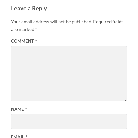
Leave a Reply
Your email address will not be published.
Required fields
are marked
*
COMMENT
*
NAME
*
EMAIL
*