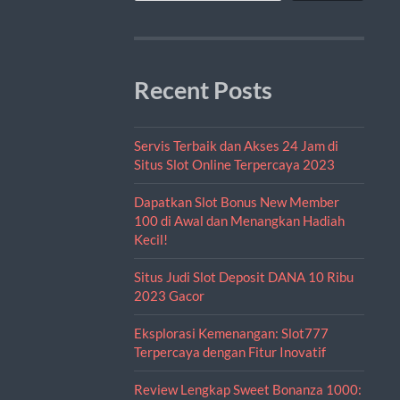
Recent Posts
Servis Terbaik dan Akses 24 Jam di
Situs Slot Online Terpercaya 2023
Dapatkan Slot Bonus New Member
100 di Awal dan Menangkan Hadiah
Kecil!
Situs Judi Slot Deposit DANA 10 Ribu
2023 Gacor
Eksplorasi Kemenangan: Slot777
Terpercaya dengan Fitur Inovatif
Review Lengkap Sweet Bonanza 1000: