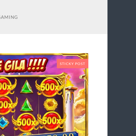
GAMING
STICKY POST