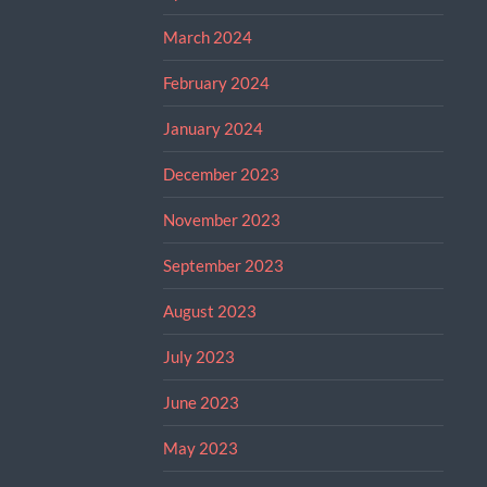
March 2024
February 2024
January 2024
December 2023
November 2023
September 2023
August 2023
July 2023
June 2023
May 2023