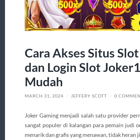
Cara Akses Situs Slo
dan Login Slot Joker
Mudah
MARCH 31, 2024
/
JEFFERY SCOTT
/
0 COMMEN
Joker Gaming menjadi salah satu provider per
sangat populer di kalangan para pemain judi 
menarik dan grafis yang menawan, tidak heran ji