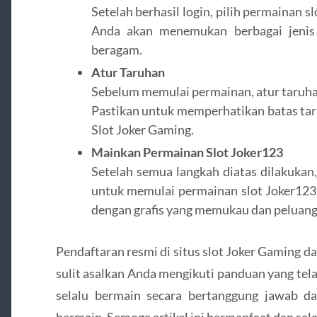
Setelah berhasil login, pilih permainan 
Anda akan menemukan berbagai jenis
beragam.
Atur Taruhan
Sebelum memulai permainan, atur taruha
Pastikan untuk memperhatikan batas taru
Slot Joker Gaming.
Mainkan Permainan Slot Joker123
Setelah semua langkah diatas dilakukan
untuk memulai permainan slot Joker123.
dengan grafis yang memukau dan peluang
Pendaftaran resmi di situs slot Joker Gaming da
sulit asalkan Anda mengikuti panduan yang tela
selalu bermain secara bertanggung jawab da