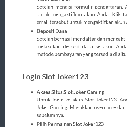
Setelah mengisi formulir pendaftaran, 
untuk mengaktifkan akun Anda. Klik ta
email tersebut untuk mengaktifkan akun
Deposit Dana
Setelah berhasil mendaftar dan mengakti
melakukan deposit dana ke akun Anda
metode pembayaran yang tersedia di situ
Login Slot Joker123
Akses Situs Slot Joker Gaming
Untuk login ke akun Slot Joker123, An
Joker Gaming. Masukkan username dan 
sebelumnya.
Pilih Permainan Slot Joker123