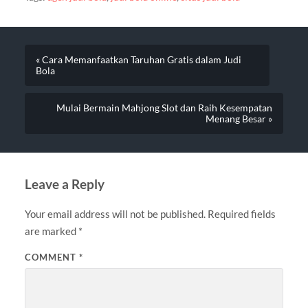
« Cara Memanfaatkan Taruhan Gratis dalam Judi
Bola
Mulai Bermain Mahjong Slot dan Raih Kesempatan
Menang Besar »
Leave a Reply
Your email address will not be published.
Required fields
are marked
*
COMMENT
*