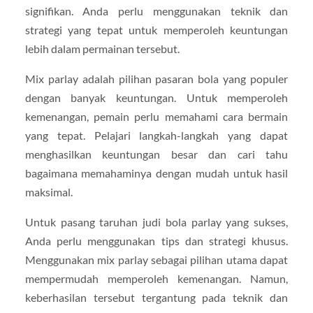
signifikan. Anda perlu menggunakan teknik dan
strategi yang tepat untuk memperoleh keuntungan
lebih dalam permainan tersebut.
Mix parlay adalah pilihan pasaran bola yang populer
dengan banyak keuntungan. Untuk memperoleh
kemenangan, pemain perlu memahami cara bermain
yang tepat. Pelajari langkah-langkah yang dapat
menghasilkan keuntungan besar dan cari tahu
bagaimana memahaminya dengan mudah untuk hasil
maksimal.
Untuk pasang taruhan judi bola parlay yang sukses,
Anda perlu menggunakan tips dan strategi khusus.
Menggunakan mix parlay sebagai pilihan utama dapat
mempermudah memperoleh kemenangan. Namun,
keberhasilan tersebut tergantung pada teknik dan