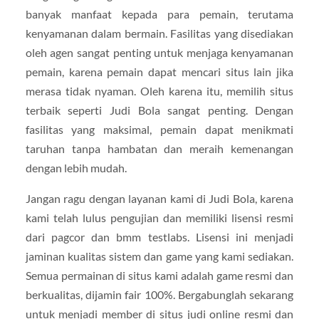
banyak manfaat kepada para pemain, terutama
kenyamanan dalam bermain. Fasilitas yang disediakan
oleh agen sangat penting untuk menjaga kenyamanan
pemain, karena pemain dapat mencari situs lain jika
merasa tidak nyaman. Oleh karena itu, memilih situs
terbaik seperti Judi Bola sangat penting. Dengan
fasilitas yang maksimal, pemain dapat menikmati
taruhan tanpa hambatan dan meraih kemenangan
dengan lebih mudah.
Jangan ragu dengan layanan kami di Judi Bola, karena
kami telah lulus pengujian dan memiliki lisensi resmi
dari pagcor dan bmm testlabs. Lisensi ini menjadi
jaminan kualitas sistem dan game yang kami sediakan.
Semua permainan di situs kami adalah game resmi dan
berkualitas, dijamin fair 100%. Bergabunglah sekarang
untuk menjadi member di situs judi online resmi dan