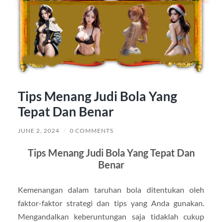
Tips Menang Judi Bola Yang
Tepat Dan Benar
JUNE 2, 2024
/
0 COMMENTS
Tips Menang Judi Bola Yang Tepat Dan
Benar
Kemenangan dalam taruhan bola ditentukan oleh
faktor-faktor strategi dan tips yang Anda gunakan.
Mengandalkan keberuntungan saja tidaklah cukup