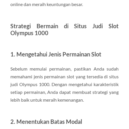
online dan meraih keuntungan besar.
Strategi Bermain di Situs Judi Slot
Olympus 1000
1. Mengetahui Jenis Permainan Slot
Sebelum memulai permainan, pastikan Anda sudah
memahami jenis permainan slot yang tersedia di situs
judi Olympus 1000. Dengan mengetahui karakteristik
setiap permainan, Anda dapat membuat strategi yang
lebih baik untuk meraih kemenangan.
2. Menentukan Batas Modal