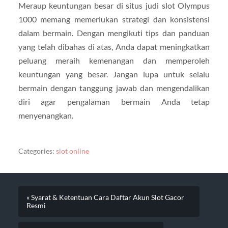
Meraup keuntungan besar di situs judi slot Olympus
1000 memang memerlukan strategi dan konsistensi
dalam bermain. Dengan mengikuti tips dan panduan
yang telah dibahas di atas, Anda dapat meningkatkan
peluang meraih kemenangan dan memperoleh
keuntungan yang besar. Jangan lupa untuk selalu
bermain dengan tanggung jawab dan mengendalikan
diri agar pengalaman bermain Anda tetap
menyenangkan.
Categories:
slot online
« Syarat & Ketentuan Cara Daftar Akun Slot Gacor
Resmi