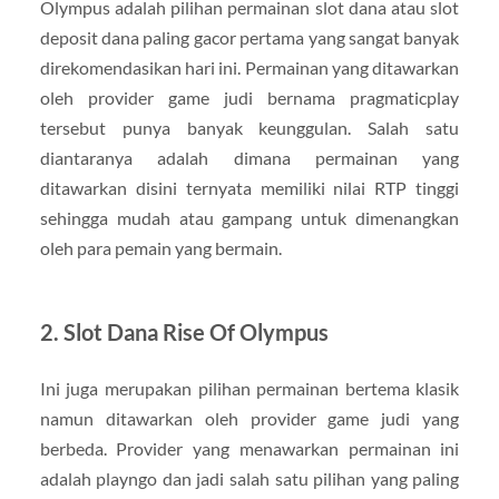
Olympus adalah pilihan permainan slot dana atau slot
deposit dana paling gacor pertama yang sangat banyak
direkomendasikan hari ini. Permainan yang ditawarkan
oleh provider game judi bernama pragmaticplay
tersebut punya banyak keunggulan. Salah satu
diantaranya adalah dimana permainan yang
ditawarkan disini ternyata memiliki nilai RTP tinggi
sehingga mudah atau gampang untuk dimenangkan
oleh para pemain yang bermain.
2. Slot Dana Rise Of Olympus
Ini juga merupakan pilihan permainan bertema klasik
namun ditawarkan oleh provider game judi yang
berbeda. Provider yang menawarkan permainan ini
adalah playngo dan jadi salah satu pilihan yang paling