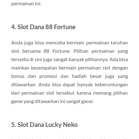
permainan ini.
4. Slot Dana 88 Fortune
Anda juga bisa mencoba bermain permainan taruhan
slot bersama 88 Fortune. Pilihan permainan yang
tersedia di sini juga sangat banyak pilihannya. Ada bisa
mainkan kesempatan bermain permainan slot dengan
bonus dan promosi dan hadiah besar juga yang
ditawarkan. Anda bisa dapat banyak keberuntungan
dari permainan slot tersebut karena memang pilihan
game yang ditawarkan ini sangat gacor.
5. Slot Dana Lucky Neko