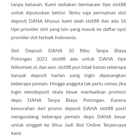
tanpa batasan. Kami sediakan bermacam tipe slot88
untuk diputuskan bettor. Tentu saja permainan slot
deposit DANA khusus kami ialah slot88 dan ada 16
tipe provider slot yang lain yang masuk ke daftar opsi
provider slot terbaik Indonesia.
Slot Deposit DANA 10 Ribu Tanpa Biaya
Potongan 2021 slot88 ada untuk DANA tipe
telkomsel, xl, dan axis. slot88 pun tidak batasi seberapa
banyak deposit harian yang ingin dipasangkan
beberapa pemain. Hingga anggota tak perlu cemas jika
ingin mendeposit skala besar manfaatkan promosi
depo DANA Tanpa Biaya Potongan. Karena
kemurahan dari promo deposit DANA slot88 pasti
mengundang beberapa pemain depo DANA besar
untuk singgah ke Situs Judi Slot Online Terpercaya
kami.