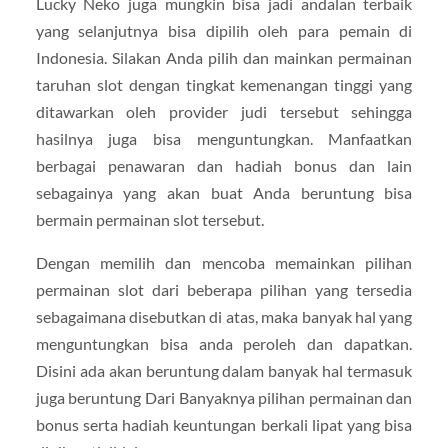
Lucky Neko juga mungkin bisa jadi andalan terbaik
yang selanjutnya bisa dipilih oleh para pemain di
Indonesia. Silakan Anda pilih dan mainkan permainan
taruhan slot dengan tingkat kemenangan tinggi yang
ditawarkan oleh provider judi tersebut sehingga
hasilnya juga bisa menguntungkan. Manfaatkan
berbagai penawaran dan hadiah bonus dan lain
sebagainya yang akan buat Anda beruntung bisa
bermain permainan slot tersebut.
Dengan memilih dan mencoba memainkan pilihan
permainan slot dari beberapa pilihan yang tersedia
sebagaimana disebutkan di atas, maka banyak hal yang
menguntungkan bisa anda peroleh dan dapatkan.
Disini ada akan beruntung dalam banyak hal termasuk
juga beruntung Dari Banyaknya pilihan permainan dan
bonus serta hadiah keuntungan berkali lipat yang bisa