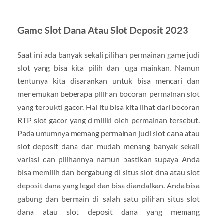
Game Slot Dana Atau Slot Deposit 2023
Saat ini ada banyak sekali pilihan permainan game judi
slot yang bisa kita pilih dan juga mainkan. Namun
tentunya kita disarankan untuk bisa mencari dan
menemukan beberapa pilihan bocoran permainan slot
yang terbukti gacor. Hal itu bisa kita lihat dari bocoran
RTP slot gacor yang dimiliki oleh permainan tersebut.
Pada umumnya memang permainan judi slot dana atau
slot deposit dana dan mudah menang banyak sekali
variasi dan pilihannya namun pastikan supaya Anda
bisa memilih dan bergabung di situs slot dna atau slot
deposit dana yang legal dan bisa diandalkan. Anda bisa
gabung dan bermain di salah satu pilihan situs slot
dana atau slot deposit dana yang memang