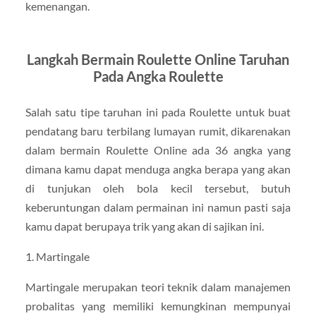
kemenangan.
Langkah Bermain Roulette Online Taruhan
Pada Angka Roulette
Salah satu tipe taruhan ini pada Roulette untuk buat
pendatang baru terbilang lumayan rumit, dikarenakan
dalam bermain Roulette Online ada 36 angka yang
dimana kamu dapat menduga angka berapa yang akan
di tunjukan oleh bola kecil tersebut, butuh
keberuntungan dalam permainan ini namun pasti saja
kamu dapat berupaya trik yang akan di sajikan ini.
1. Martingale
Martingale merupakan teori teknik dalam manajemen
probalitas yang memiliki kemungkinan mempunyai