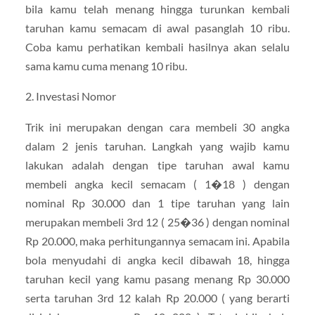
bila kamu telah menang hingga turunkan kembali
taruhan kamu semacam di awal pasanglah 10 ribu.
Coba kamu perhatikan kembali hasilnya akan selalu
sama kamu cuma menang 10 ribu.
2. Investasi Nomor
Trik ini merupakan dengan cara membeli 30 angka
dalam 2 jenis taruhan. Langkah yang wajib kamu
lakukan adalah dengan tipe taruhan awal kamu
membeli angka kecil semacam ( 1�18 ) dengan
nominal Rp 30.000 dan 1 tipe taruhan yang lain
merupakan membeli 3rd 12 ( 25�36 ) dengan nominal
Rp 20.000, maka perhitungannya semacam ini. Apabila
bola menyudahi di angka kecil dibawah 18, hingga
taruhan kecil yang kamu pasang menang Rp 30.000
serta taruhan 3rd 12 kalah Rp 20.000 ( yang berarti