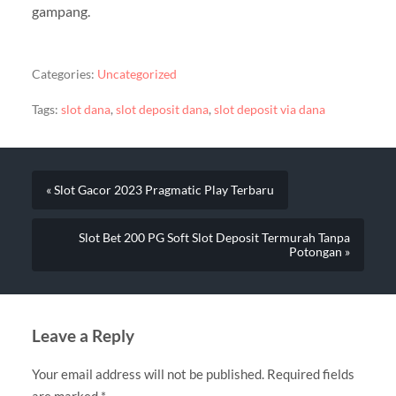
gampang.
Categories:
Uncategorized
Tags:
slot dana
,
slot deposit dana
,
slot deposit via dana
« Slot Gacor 2023 Pragmatic Play Terbaru
Slot Bet 200 PG Soft Slot Deposit Termurah Tanpa
Potongan »
Leave a Reply
Your email address will not be published.
Required fields