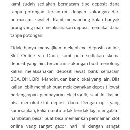
kami sudah sediakan bermacam tipe deposit dana
tanpa potongan tercantum dengan sokongan dari
bermacam e-wallet. Kami memandang kalau banyak
orang yang mau melaksanakan deposit memakai dana
tanpa potongan.
Tidak hanya menyajikan mekanisme deposit online,
Slot Online via Dana, kami pula sediakan skema
deposit yang lain, tercantum sokongan buat menolong
kalian melaksanakan deposit lewat bank semacam
BCA, BNI, BRI, Mandiri, dan bank lokal yang lain. Bila
kalian lebih memilah buat melaksanakan deposit lewat
perlengkapan pembayaran elektronik, saat ini kalian
bisa memakai slot deposit dana. Dengan opsi yang
kami sajikan, kalian tentu tidak hendak lagi mengalami
hambatan besar buat bisa memainkan permainan slot
online yang sangat gacor hari ini dengan sangat