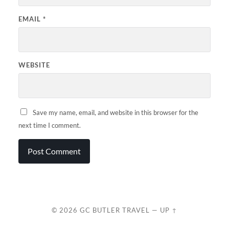
EMAIL
*
WEBSITE
Save my name, email, and website in this browser for the
next time I comment.
© 2026
GC BUTLER TRAVEL
—
UP ↑