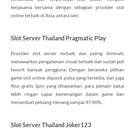
kerjasama bersama dengan sebagian provider slot
online terbaik di Asia, antara lain:
Slot Server Thailand Pragmatic Play
Provider slot server terbaik dan paling diminati,
menawarkan pengalaman visual terbaik dan sudah jadi
favorit banyak pengguna. Dengan beraneka pilihan
game slot online deposit pulsa yang tersedia, dan juga
fitur gratis Spin yang ditawarkan, para pemain bakal
lebih ringan capai kemenangan dalam game dan
menambah peluang menang sampai 97,40%.
Slot Server Thailand Joker123