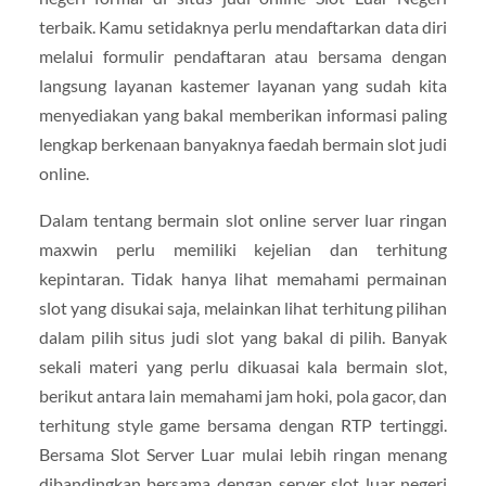
terbaik. Kamu setidaknya perlu mendaftarkan data diri
melalui formulir pendaftaran atau bersama dengan
langsung layanan kastemer layanan yang sudah kita
menyediakan yang bakal memberikan informasi paling
lengkap berkenaan banyaknya faedah bermain slot judi
online.
Dalam tentang bermain slot online server luar ringan
maxwin perlu memiliki kejelian dan terhitung
kepintaran. Tidak hanya lihat memahami permainan
slot yang disukai saja, melainkan lihat terhitung pilihan
dalam pilih situs judi slot yang bakal di pilih. Banyak
sekali materi yang perlu dikuasai kala bermain slot,
berikut antara lain memahami jam hoki, pola gacor, dan
terhitung style game bersama dengan RTP tertinggi.
Bersama Slot Server Luar mulai lebih ringan menang
dibandingkan bersama dengan server slot luar negeri