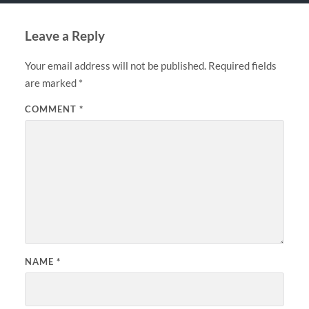
Leave a Reply
Your email address will not be published.
Required fields
are marked
*
COMMENT
*
NAME
*