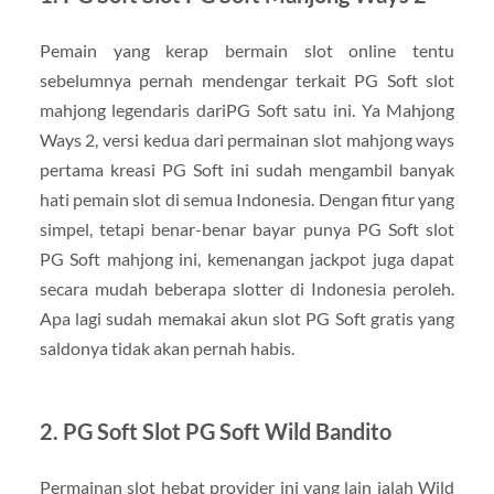
Pemain yang kerap bermain slot online tentu
sebelumnya pernah mendengar terkait PG Soft slot
mahjong legendaris dariPG Soft satu ini. Ya Mahjong
Ways 2, versi kedua dari permainan slot mahjong ways
pertama kreasi PG Soft ini sudah mengambil banyak
hati pemain slot di semua Indonesia. Dengan fitur yang
simpel, tetapi benar-benar bayar punya PG Soft slot
PG Soft mahjong ini, kemenangan jackpot juga dapat
secara mudah beberapa slotter di Indonesia peroleh.
Apa lagi sudah memakai akun slot PG Soft gratis yang
saldonya tidak akan pernah habis.
2. PG Soft Slot PG Soft Wild Bandito
Permainan slot hebat provider ini yang lain ialah Wild