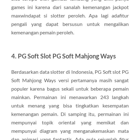
games ini karena dari sanalah kemenangan jackpot
maxwindapat si slotter peroleh. Apa lagi adafitur
pengali yang dapat bersusun untuk mengalikan
kemenangan pemain peroleh.
4. PG Soft Slot PG Soft Mahjong Ways
Berdasarkan data slotter di Indonesia, PG Soft slot PG
Soft Mahjong Ways versi pertamanya masih sangat
populer karena bagus sekali untuk beberapa pemain
mainkan. Permainan ini menawarkan 243 langkah
untuk menang yang bisa tingkatkan kesempatan
kemenangan pemain. Di samping itu, permainan ini
mempunyai topik oriental yang memikat dan
mempunyai diagram yang menganakemaskan mata
dan animasi yang fantastis. Ada pula sejumlah fitur