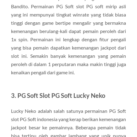
Bandito. Permainan PG Soft slot PG soft mirip asli
yang ini mempunyai tingkat winrate yang tidak biasa
tinggi dengan game bertipe mengalir yang bermakna
kemenangan berulang-kali dapat pemain peroleh dari
1x spin. Permainan ini lengkap dengan fitur pengali
yang bisa pemain dapatkan kemenangan jackpot dari
slot ini. Semakin banyak kemenangan yang pemain
peroleh di dalam 1 perputaran maka makin tinggi juga
kenaikan pengali dari game ini.
3. PG Soft Slot PG Soft Lucky Neko
Lucky Neko adalah salah satunya permainan PG Soft
slot PG Soft indonesia yang kerap berikan kemenangan
jackpot besar ke pemainnya. Beberapa pemain tidak
bisa tertipu oleh gambar lambang yang unik punya