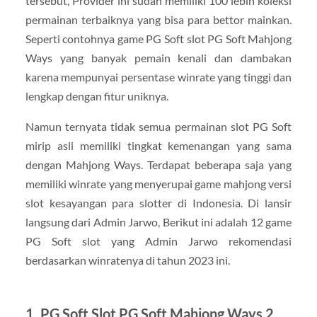
tersebut, Provider ini sudah memiliki 100 lebih koleksi
permainan terbaiknya yang bisa para bettor mainkan.
Seperti contohnya game PG Soft slot PG Soft Mahjong
Ways yang banyak pemain kenali dan dambakan
karena mempunyai persentase winrate yang tinggi dan
lengkap dengan fitur uniknya.
Namun ternyata tidak semua permainan slot PG Soft
mirip asli memiliki tingkat kemenangan yang sama
dengan Mahjong Ways. Terdapat beberapa saja yang
memiliki winrate yang menyerupai game mahjong versi
slot kesayangan para slotter di Indonesia. Di lansir
langsung dari Admin Jarwo, Berikut ini adalah 12 game
PG Soft slot yang Admin Jarwo rekomendasi
berdasarkan winratenya di tahun 2023 ini.
1. PG Soft Slot PG Soft Mahjong Ways 2