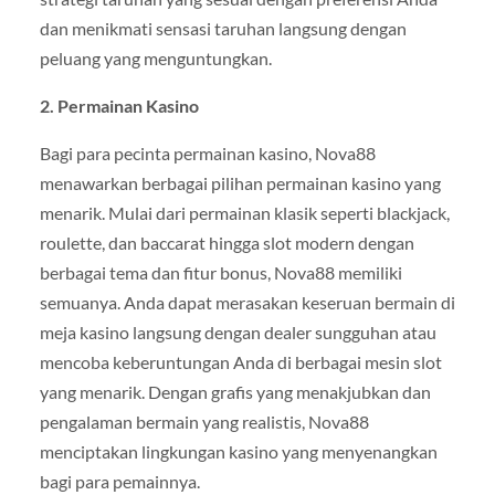
dan menikmati sensasi taruhan langsung dengan
peluang yang menguntungkan.
2. Permainan Kasino
Bagi para pecinta permainan kasino, Nova88
menawarkan berbagai pilihan permainan kasino yang
menarik. Mulai dari permainan klasik seperti blackjack,
roulette, dan baccarat hingga slot modern dengan
berbagai tema dan fitur bonus, Nova88 memiliki
semuanya. Anda dapat merasakan keseruan bermain di
meja kasino langsung dengan dealer sungguhan atau
mencoba keberuntungan Anda di berbagai mesin slot
yang menarik. Dengan grafis yang menakjubkan dan
pengalaman bermain yang realistis, Nova88
menciptakan lingkungan kasino yang menyenangkan
bagi para pemainnya.