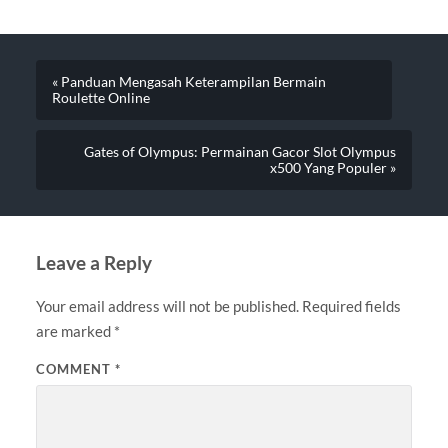
« Panduan Mengasah Keterampilan Bermain
Roulette Online
Gates of Olympus: Permainan Gacor Slot Olympus
x500 Yang Populer »
Leave a Reply
Your email address will not be published.
Required fields
are marked
*
COMMENT
*