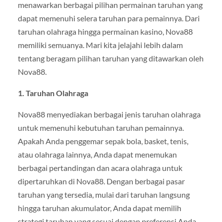
menawarkan berbagai pilihan permainan taruhan yang
dapat memenuhi selera taruhan para pemainnya. Dari
taruhan olahraga hingga permainan kasino, Nova88
memiliki semuanya. Mari kita jelajahi lebih dalam
tentang beragam pilihan taruhan yang ditawarkan oleh
Nova88.
1. Taruhan Olahraga
Nova88 menyediakan berbagai jenis taruhan olahraga
untuk memenuhi kebutuhan taruhan pemainnya.
Apakah Anda penggemar sepak bola, basket, tenis,
atau olahraga lainnya, Anda dapat menemukan
berbagai pertandingan dan acara olahraga untuk
dipertaruhkan di Nova88. Dengan berbagai pasar
taruhan yang tersedia, mulai dari taruhan langsung
hingga taruhan akumulator, Anda dapat memilih
strategi taruhan yang sesuai dengan preferensi Anda