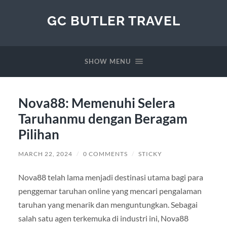
GC BUTLER TRAVEL
SHOW MENU
Nova88: Memenuhi Selera
Taruhanmu dengan Beragam
Pilihan
MARCH 22, 2024
/
0 COMMENTS
/
STICKY
Nova88 telah lama menjadi destinasi utama bagi para
penggemar taruhan online yang mencari pengalaman
taruhan yang menarik dan menguntungkan. Sebagai
salah satu agen terkemuka di industri ini, Nova88