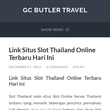
GC BUTLER TRAVEL
SHOW MENU
Link Situs Slot Thailand Online
Terbaru Hari Ini
DECEMBER 17, 2023
/
0 COMMENTS
/
STICKY
Link Situs Slot Thailand Online Terbaru
Hari Ini
Slot Thailand ialah situs Slot Online Server Thailand
terbaru yang menarik beberapa pencinta permainan
judi dengan
akun pro thailand
terbaru dan akses link