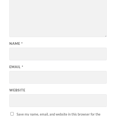
NAME
*
EMAIL
*
WEBSITE
Save my name, email, and website in this browser for the