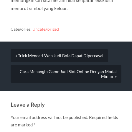
memungkinkan kita meraih nilai kelipatan eksklusif
menurut simbol yang keluar.
Categories:
Uncategorized
« Trick Mencari Web Judi Bola Dapat Dipercayai
Cara Menangin Game Judi Slot Online Dengan Modal
Minim »
Leave a Reply
Your email address will not be published.
Required fields
are marked
*