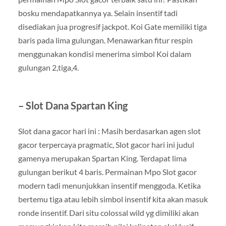
bosku mendapatkannya ya. Selain insentif tadi
disediakan jua progresif jackpot. Koi Gate memiliki tiga
baris pada lima gulungan. Menawarkan fitur respin
menggunakan kondisi menerima simbol Koi dalam
gulungan 2,tiga,4.
– Slot Dana Spartan King
Slot dana gacor hari ini : Masih berdasarkan agen slot
gacor terpercaya pragmatic, Slot gacor hari ini judul
gamenya merupakan Spartan King. Terdapat lima
gulungan berikut 4 baris. Permainan Mpo Slot gacor
modern tadi menunjukkan insentif menggoda. Ketika
bertemu tiga atau lebih simbol insentif kita akan masuk
ronde insentif. Dari situ colossal wild yg dimiliki akan