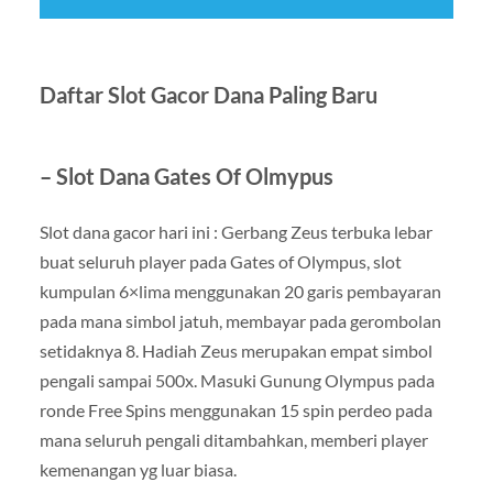
Daftar Slot Gacor Dana Paling Baru
– Slot Dana Gates Of Olmypus
Slot dana gacor hari ini : Gerbang Zeus terbuka lebar
buat seluruh player pada Gates of Olympus, slot
kumpulan 6×lima menggunakan 20 garis pembayaran
pada mana simbol jatuh, membayar pada gerombolan
setidaknya 8. Hadiah Zeus merupakan empat simbol
pengali sampai 500x. Masuki Gunung Olympus pada
ronde Free Spins menggunakan 15 spin perdeo pada
mana seluruh pengali ditambahkan, memberi player
kemenangan yg luar biasa.