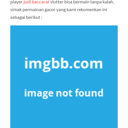
player
judi baccarat
slotter bisa bermain tanpa kalah,
simak permainan gacor yang kami rekomenkan ini
sebagai berikut :