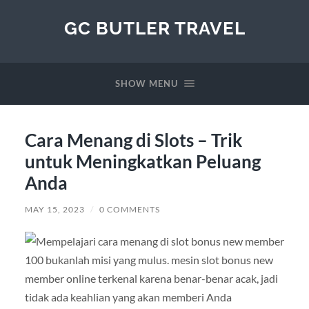
GC BUTLER TRAVEL
SHOW MENU
Cara Menang di Slots – Trik
untuk Meningkatkan Peluang
Anda
MAY 15, 2023
/
0 COMMENTS