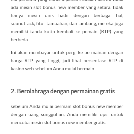
ada mesin slot bonus new member yang setara. tidak
hanya mesin unik hadir dengan berbagai hal,
soundtrack, fitur tambahan, dan lambang, mereka juga
memiliki tanda kutip kembali ke pemain (RTP) yang
berbeda.
Ini akan membayar untuk pergi ke permainan dengan
harga RTP yang tinggi, jadi lihat persentase RTP di
kasino web sebelum Anda mulai bermain.
2. Berolahraga dengan permainan gratis
sebelum Anda mulai bermain slot bonus new member
dengan uang sungguhan, Anda memiliki opsi untuk
mencoba mesin slot bonus new member gratis.