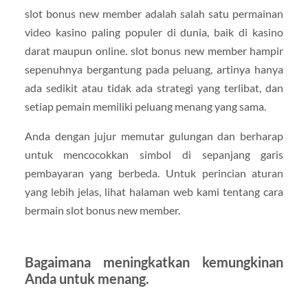
slot bonus new member adalah salah satu permainan
video kasino paling populer di dunia, baik di kasino
darat maupun online. slot bonus new member hampir
sepenuhnya bergantung pada peluang, artinya hanya
ada sedikit atau tidak ada strategi yang terlibat, dan
setiap pemain memiliki peluang menang yang sama.
Anda dengan jujur ​​memutar gulungan dan berharap
untuk mencocokkan simbol di sepanjang garis
pembayaran yang berbeda. Untuk perincian aturan
yang lebih jelas, lihat halaman web kami tentang cara
bermain slot bonus new member.
Bagaimana meningkatkan kemungkinan
Anda untuk menang.