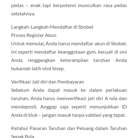
pedas – enak tapi berpotensi munculkan rasa pedas
setelahnya.
Langkah-Langkah Mendaftar di Sbobet
Proses Register Akun
Untuk memulai, Anda harus mendaftar akun di Sbobet.
Ini seperti mendaftar keanggotaan gym, kecuali di sini
Anda renggangkan keterampilan taruhan Anda
bukanlah latih otot bisep.
Verifikasi Jati diri dan Pembayaran
Sebelum Anda dapat masuk ke dalam perlakuan
taruhan, Anda harus memverifikasi jati diri A nda dan
mendeposit. Anggap saja seperti menunjukkan ID
Anda di klub – jangan masuk tanpa validasi yang tepat.
Ketahui Pasaran Taruhan dan Peluang dalam Taruhan
Sepak Bola