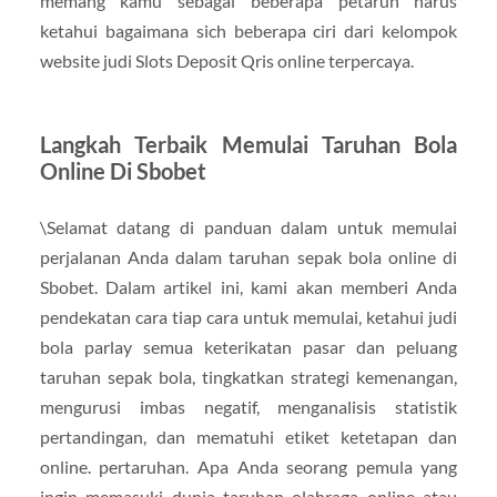
memang kamu sebagai beberapa petaruh harus
ketahui bagaimana sich beberapa ciri dari kelompok
website judi Slots Deposit Qris online terpercaya.
Langkah Terbaik Memulai Taruhan Bola
Online Di Sbobet
\Selamat datang di panduan dalam untuk memulai
perjalanan Anda dalam taruhan sepak bola online di
Sbobet. Dalam artikel ini, kami akan memberi Anda
pendekatan cara tiap cara untuk memulai, ketahui judi
bola parlay semua keterikatan pasar dan peluang
taruhan sepak bola, tingkatkan strategi kemenangan,
mengurusi imbas negatif, menganalisis statistik
pertandingan, dan mematuhi etiket ketetapan dan
online. pertaruhan. Apa Anda seorang pemula yang
ingin memasuki dunia taruhan olahraga online atau