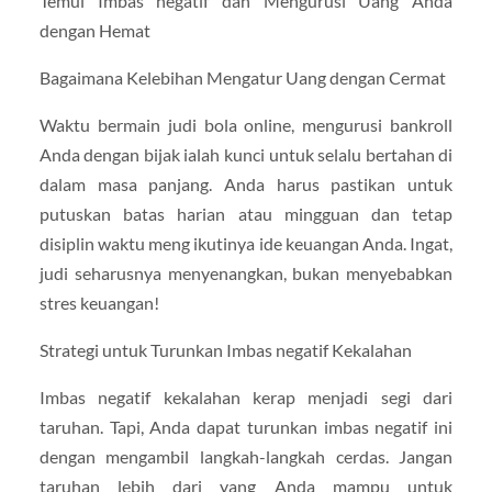
Temui Imbas negatif dan Mengurusi Uang Anda
dengan Hemat
Bagaimana Kelebihan Mengatur Uang dengan Cermat
Waktu bermain judi bola online, mengurusi bankroll
Anda dengan bijak ialah kunci untuk selalu bertahan di
dalam masa panjang. Anda harus pastikan untuk
putuskan batas harian atau mingguan dan tetap
disiplin waktu meng ikutinya ide keuangan Anda. Ingat,
judi seharusnya menyenangkan, bukan menyebabkan
stres keuangan!
Strategi untuk Turunkan Imbas negatif Kekalahan
Imbas negatif kekalahan kerap menjadi segi dari
taruhan. Tapi, Anda dapat turunkan imbas negatif ini
dengan mengambil langkah-langkah cerdas. Jangan
taruhan lebih dari yang Anda mampu untuk