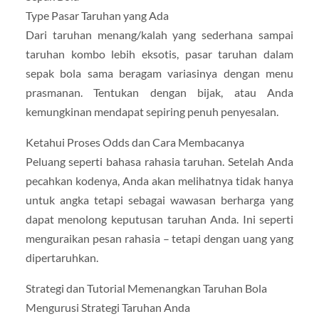
Type Pasar Taruhan yang Ada
Dari taruhan menang/kalah yang sederhana sampai
taruhan kombo lebih eksotis, pasar taruhan dalam
sepak bola sama beragam variasinya dengan menu
prasmanan. Tentukan dengan bijak, atau Anda
kemungkinan mendapat sepiring penuh penyesalan.
Ketahui Proses Odds dan Cara Membacanya
Peluang seperti bahasa rahasia taruhan. Setelah Anda
pecahkan kodenya, Anda akan melihatnya tidak hanya
untuk angka tetapi sebagai wawasan berharga yang
dapat menolong keputusan taruhan Anda. Ini seperti
menguraikan pesan rahasia – tetapi dengan uang yang
dipertaruhkan.
Strategi dan Tutorial Memenangkan Taruhan Bola
Mengurusi Strategi Taruhan Anda