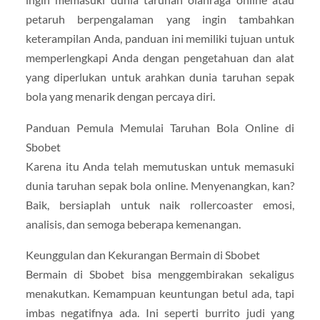
petaruh berpengalaman yang ingin tambahkan
keterampilan Anda, panduan ini memiliki tujuan untuk
memperlengkapi Anda dengan pengetahuan dan alat
yang diperlukan untuk arahkan dunia taruhan sepak
bola yang menarik dengan percaya diri.
Panduan Pemula Memulai Taruhan Bola Online di
Sbobet
Karena itu Anda telah memutuskan untuk memasuki
dunia taruhan sepak bola online. Menyenangkan, kan?
Baik, bersiaplah untuk naik rollercoaster emosi,
analisis, dan semoga beberapa kemenangan.
Keunggulan dan Kekurangan Bermain di Sbobet
Bermain di Sbobet bisa menggembirakan sekaligus
menakutkan. Kemampuan keuntungan betul ada, tapi
imbas negatifnya ada. Ini seperti burrito judi yang