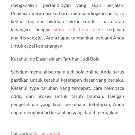
menganalisis pertandingan yang akan berjalan.
Penilaian informasi terbaru, membandingkan perform
kedua tim, dan pikirkan faktor kondisi cuaca atau
lapangan. Dengan
situs judi bola resmi
kerjakan
analitis yang jeli, Anda dapat tambahkan peluang Anda
untuk capai kemenangan.
Ketahui Ide Dasar dalam Taruhan Judi Bola
Sebelum memulai bermain judi bola online, Anda harus
pastikan untuk ketahui ketetapan dasar yang berlaku.
Ketahui type taruhan yang terdapat, cara membaca
odds, dan proses untuk taruh taruhan. Dengan
pengetahuan yang kuat berkenaan ketetapan, Anda
dapat menghindari kesalahan yang dapat merugikan.
Categories:
Uncategorized