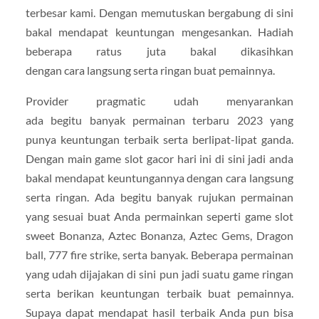
terbesar kami. Dengan memutuskan bergabung di sini
bakal mendapat keuntungan mengesankan. Hadiah
beberapa ratus juta bakal dikasihkan
dengan cara langsung serta ringan buat pemainnya.
Provider pragmatic udah menyarankan
ada begitu banyak permainan terbaru 2023 yang
punya keuntungan terbaik serta berlipat-lipat ganda.
Dengan main game slot gacor hari ini di sini jadi anda
bakal mendapat keuntungannya dengan cara langsung
serta ringan. Ada begitu banyak rujukan permainan
yang sesuai buat Anda permainkan seperti game slot
sweet Bonanza, Aztec Bonanza, Aztec Gems, Dragon
ball, 777 fire strike, serta banyak. Beberapa permainan
yang udah dijajakan di sini pun jadi suatu game ringan
serta berikan keuntungan terbaik buat pemainnya.
Supaya dapat mendapat hasil terbaik Anda pun bisa