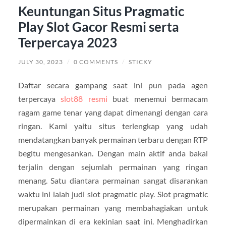
Keuntungan Situs Pragmatic
Play Slot Gacor Resmi serta
Terpercaya 2023
JULY 30, 2023
/
0 COMMENTS
/
STICKY
Daftar secara gampang saat ini pun pada agen
terpercaya
slot88 resmi
buat menemui bermacam
ragam game tenar yang dapat dimenangi dengan cara
ringan. Kami yaitu situs terlengkap yang udah
mendatangkan banyak permainan terbaru dengan RTP
begitu mengesankan. Dengan main aktif anda bakal
terjalin dengan sejumlah permainan yang ringan
menang. Satu diantara permainan sangat disarankan
waktu ini ialah judi slot pragmatic play. Slot pragmatic
merupakan permainan yang membahagiakan untuk
dipermainkan di era kekinian saat ini. Menghadirkan