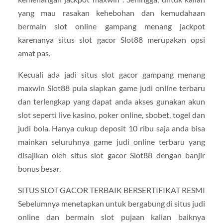
yang mau rasakan kehebohan dan kemudahaan
bermain slot online gampang menang jackpot
karenanya situs slot gacor Slot88 merupakan opsi
amat pas.
Kecuali ada jadi situs slot gacor gampang menang
maxwin Slot88 pula siapkan game judi online terbaru
dan terlengkap yang dapat anda akses gunakan akun
slot seperti live kasino, poker online, sbobet, togel dan
judi bola. Hanya cukup deposit 10 ribu saja anda bisa
mainkan seluruhnya game judi online terbaru yang
disajikan oleh situs slot gacor Slot88 dengan banjir
bonus besar.
SITUS SLOT GACOR TERBAIK BERSERTIFIKAT RESMI
Sebelumnya menetapkan untuk bergabung di situs judi
online dan bermain slot pujaan kalian baiknya