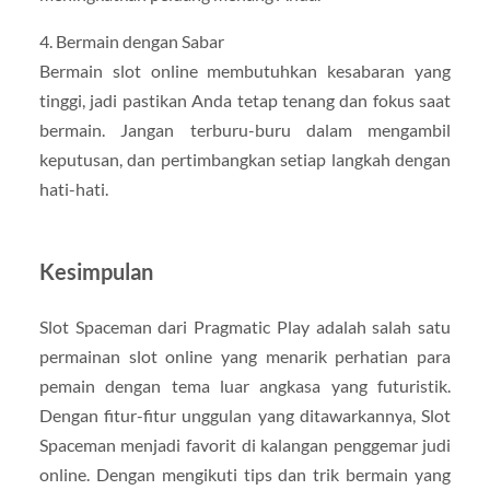
4. Bermain dengan Sabar
Bermain slot online membutuhkan kesabaran yang
tinggi, jadi pastikan Anda tetap tenang dan fokus saat
bermain. Jangan terburu-buru dalam mengambil
keputusan, dan pertimbangkan setiap langkah dengan
hati-hati.
Kesimpulan
Slot Spaceman dari Pragmatic Play adalah salah satu
permainan slot online yang menarik perhatian para
pemain dengan tema luar angkasa yang futuristik.
Dengan fitur-fitur unggulan yang ditawarkannya, Slot
Spaceman menjadi favorit di kalangan penggemar judi
online. Dengan mengikuti tips dan trik bermain yang