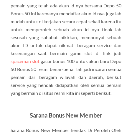
pemain yang telah ada akun id nya bersama Depo 50
Bonus 50 ini karenanya mendaftar akun id nya juga lah
mudah untuk di kerjakan secara cepat sekali karena itu
untuk memperoleh sebuah akun id nya tidak lah
sesusah yang sahabat pikirkan, mempunyai sebuah
akun ID untuk dapat nikmati beragam service dan
kesenangan saat bermain game slot di link judi
spaceman slot
gacor bonus 100 untuk akun baru Depo
50 Bonus 50 resmi benar-benar lah jadi incaran semua
pemain dari beragam wilayah dan daerah, berikut
service yang hendak didapatkan oleh semua pemain
yang bermain di situs resmi kita ini seperti berikut.
Sarana Bonus New Member
Sarana Bonus New Member hendak Di Peroleh Oleh