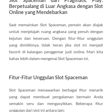
Berpetualang di Luar Angkasa dengan Slot
Online yang Mendebarkan
Saat memainkan Slot Spaceman, pemain akan diajak
untuk menjelajah ruang angkasa yang penuh dengan
kejutan dan keseruan. Dengan fitur-fitur unggulan
yang dimilikinya, tidak heran jika slot ini menjadi
favorit di kalangan penggemar judi online. Mari kita
bahas lebih dalam mengenai Slot Spaceman ini.
Fitur-Fitur Unggulan Slot Spaceman
Slot Spaceman menawarkan berbagai fitur menarik
yang dapat membuat pengalaman bermain Anda
semakin seru dan mengasyikkan. Beberapa fitur
unggulan dari slot ini antara lain: