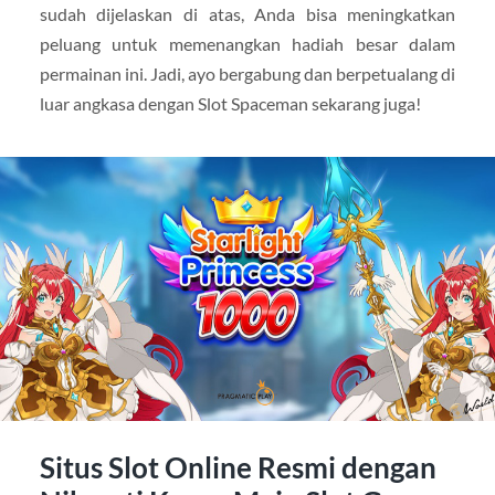
sudah dijelaskan di atas, Anda bisa meningkatkan
peluang untuk memenangkan hadiah besar dalam
permainan ini. Jadi, ayo bergabung dan berpetualang di
luar angkasa dengan Slot Spaceman sekarang juga!
Situs Slot Online Resmi dengan