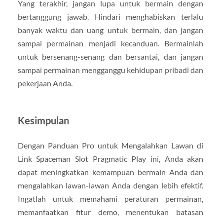
Yang terakhir, jangan lupa untuk bermain dengan
bertanggung jawab. Hindari menghabiskan terlalu
banyak waktu dan uang untuk bermain, dan jangan
sampai permainan menjadi kecanduan. Bermainlah
untuk bersenang-senang dan bersantai, dan jangan
sampai permainan mengganggu kehidupan pribadi dan
pekerjaan Anda.
Kesimpulan
Dengan Panduan Pro untuk Mengalahkan Lawan di
Link Spaceman Slot Pragmatic Play ini, Anda akan
dapat meningkatkan kemampuan bermain Anda dan
mengalahkan lawan-lawan Anda dengan lebih efektif.
Ingatlah untuk memahami peraturan permainan,
memanfaatkan fitur demo, menentukan batasan