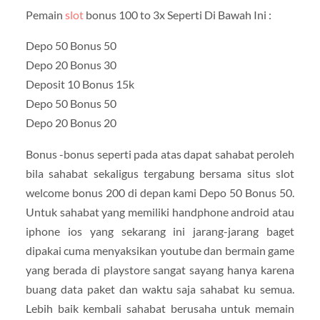
Pemain
slot
bonus 100 to 3x Seperti Di Bawah Ini :
Depo 50 Bonus 50
Depo 20 Bonus 30
Deposit 10 Bonus 15k
Depo 50 Bonus 50
Depo 20 Bonus 20
Bonus -bonus seperti pada atas dapat sahabat peroleh
bila sahabat sekaligus tergabung bersama situs slot
welcome bonus 200 di depan kami Depo 50 Bonus 50.
Untuk sahabat yang memiliki handphone android atau
iphone ios yang sekarang ini jarang-jarang baget
dipakai cuma menyaksikan youtube dan bermain game
yang berada di playstore sangat sayang hanya karena
buang data paket dan waktu saja sahabat ku semua.
Lebih baik kembali sahabat berusaha untuk memain