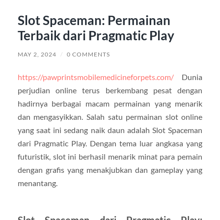
Slot Spaceman: Permainan
Terbaik dari Pragmatic Play
MAY 2, 2024
/
0 COMMENTS
https://pawprintsmobilemedicineforpets.com/
Dunia
perjudian online terus berkembang pesat dengan
hadirnya berbagai macam permainan yang menarik
dan mengasyikkan. Salah satu permainan slot online
yang saat ini sedang naik daun adalah Slot Spaceman
dari Pragmatic Play. Dengan tema luar angkasa yang
futuristik, slot ini berhasil menarik minat para pemain
dengan grafis yang menakjubkan dan gameplay yang
menantang.
Slot Spaceman dari Pragmatic Play: