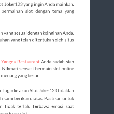
slot Joker123 yang ingin Anda mainkan.
 permainan slot dengan tema yang
n yang sesuai dengan keinginan Anda.
han yang telah ditentukan oleh situs
,
Yangda Restaurant
Anda sudah siap
 Nikmati sensasi bermain slot online
 menang yang besar.
n login ke akun Slot Joker123 tidaklah
h kami berikan diatas. Pastikan untuk
n tidak terlalu terbawa emosi saat