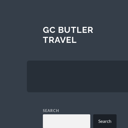
GC BUTLER
TRAVEL
SEARCH
Search