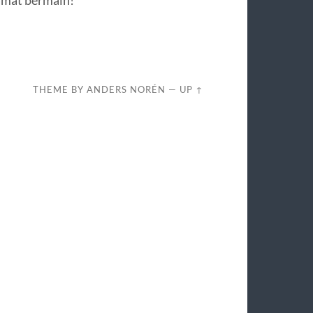
lamat bermain!
THEME BY
ANDERS NORÉN
—
UP ↑