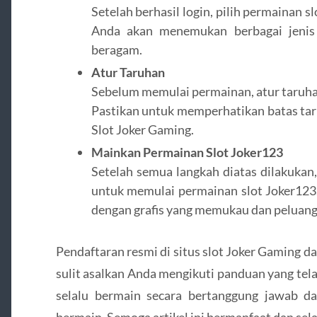
Setelah berhasil login, pilih permainan 
Anda akan menemukan berbagai jenis
beragam.
Atur Taruhan
Sebelum memulai permainan, atur taruha
Pastikan untuk memperhatikan batas taru
Slot Joker Gaming.
Mainkan Permainan Slot Joker123
Setelah semua langkah diatas dilakukan
untuk memulai permainan slot Joker123.
dengan grafis yang memukau dan peluang
Pendaftaran resmi di situs slot Joker Gaming da
sulit asalkan Anda mengikuti panduan yang tela
selalu bermain secara bertanggung jawab da