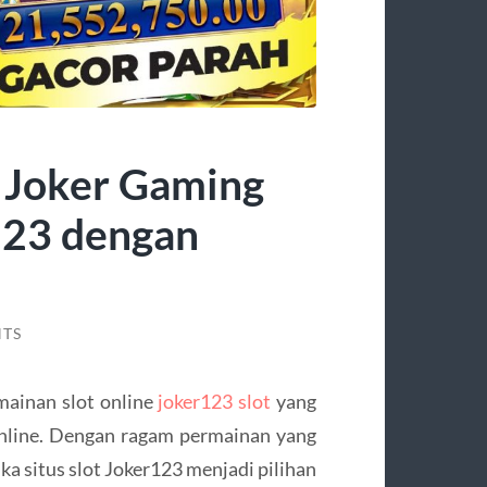
t Joker Gaming
123 dengan
TS
mainan slot online
joker123 slot
yang
online. Dengan ragam permainan yang
ka situs slot Joker123 menjadi pilihan