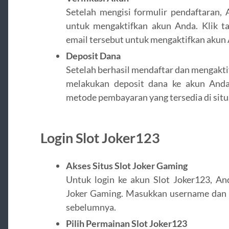
Setelah mengisi formulir pendaftaran, 
untuk mengaktifkan akun Anda. Klik ta
email tersebut untuk mengaktifkan akun
Deposit Dana
Setelah berhasil mendaftar dan mengakti
melakukan deposit dana ke akun Anda
metode pembayaran yang tersedia di situ
Login Slot Joker123
Akses Situs Slot Joker Gaming
Untuk login ke akun Slot Joker123, An
Joker Gaming. Masukkan username dan 
sebelumnya.
Pilih Permainan Slot Joker123