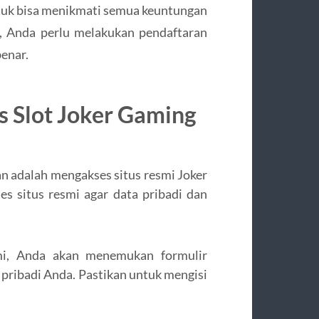
ntuk bisa menikmati semua keuntungan
g, Anda perlu melakukan pendaftaran
enar.
s Slot Joker Gaming
n adalah mengakses situs resmi Joker
s situs resmi agar data pribadi dan
smi, Anda akan menemukan formulir
 pribadi Anda. Pastikan untuk mengisi