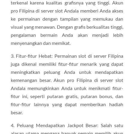
terkenal karena kualitas grafisnya yang tinggi. Akun
pro Filipina di server slot Andala memberi Anda akses
ke permainan dengan tampilan yang memukau dan
visual yang menawan. Dengan grafis berkualitas tinggi,
pengalaman bermain Anda akan menjadi lebih
menyenangkan dan memikat.
3. Fitur-fitur Hebat: Permainan slot di server Filipina
juga dikenal memiliki fitur-fitur menarik yang dapat
meningkatkan peluang Anda untuk mendapatkan
kemenangan besar. Akun pro Filipina di server slot
Andala memungkinkan Anda untuk menikmati fitur-
fitur ini, seperti putaran gratis, putaran bonus, dan
fitur-fitur lainnya yang dapat memberikan hadiah
besar.
4. Peluang Mendapatkan Jackpot Besar: Salah satu
alasan utama mengapa banyak pemain memilih akun