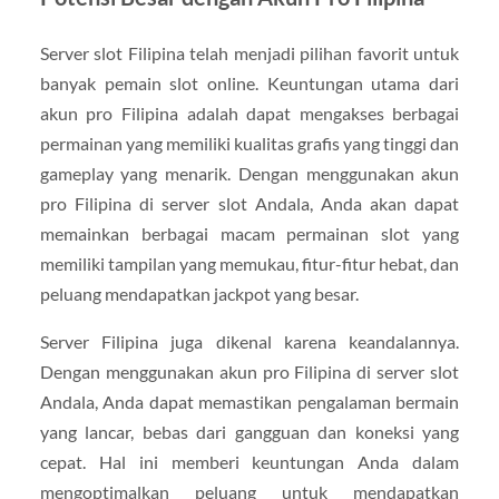
Server slot Filipina telah menjadi pilihan favorit untuk
banyak pemain slot online. Keuntungan utama dari
akun pro Filipina adalah dapat mengakses berbagai
permainan yang memiliki kualitas grafis yang tinggi dan
gameplay yang menarik. Dengan menggunakan akun
pro Filipina di server slot Andala, Anda akan dapat
memainkan berbagai macam permainan slot yang
memiliki tampilan yang memukau, fitur-fitur hebat, dan
peluang mendapatkan jackpot yang besar.
Server Filipina juga dikenal karena keandalannya.
Dengan menggunakan akun pro Filipina di server slot
Andala, Anda dapat memastikan pengalaman bermain
yang lancar, bebas dari gangguan dan koneksi yang
cepat. Hal ini memberi keuntungan Anda dalam
mengoptimalkan peluang untuk mendapatkan