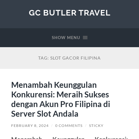
GC BUTLER TRAVEL
SHOW MENU
TAG:
SLOT GACOR FILIPINA
Menambah Keunggulan
Konkurensi: Meraih Sukses
dengan Akun Pro Filipina di
Server Slot Andala
FEBRUARY 8, 2024
/
0 COMMENTS
/
STICKY