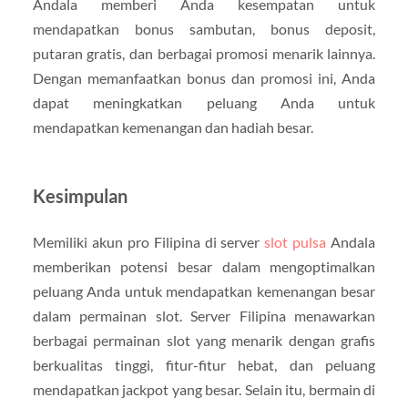
Andala memberi Anda kesempatan untuk
mendapatkan bonus sambutan, bonus deposit,
putaran gratis, dan berbagai promosi menarik lainnya.
Dengan memanfaatkan bonus dan promosi ini, Anda
dapat meningkatkan peluang Anda untuk
mendapatkan kemenangan dan hadiah besar.
Kesimpulan
Memiliki akun pro Filipina di server
slot pulsa
Andala
memberikan potensi besar dalam mengoptimalkan
peluang Anda untuk mendapatkan kemenangan besar
dalam permainan slot. Server Filipina menawarkan
berbagai permainan slot yang menarik dengan grafis
berkualitas tinggi, fitur-fitur hebat, dan peluang
mendapatkan jackpot yang besar. Selain itu, bermain di