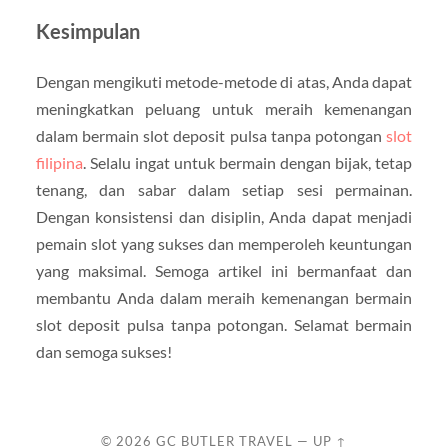
Kesimpulan
Dengan mengikuti metode-metode di atas, Anda dapat
meningkatkan peluang untuk meraih kemenangan
dalam bermain slot deposit pulsa tanpa potongan
slot
filipina
. Selalu ingat untuk bermain dengan bijak, tetap
tenang, dan sabar dalam setiap sesi permainan.
Dengan konsistensi dan disiplin, Anda dapat menjadi
pemain slot yang sukses dan memperoleh keuntungan
yang maksimal. Semoga artikel ini bermanfaat dan
membantu Anda dalam meraih kemenangan bermain
slot deposit pulsa tanpa potongan. Selamat bermain
dan semoga sukses!
© 2026
GC BUTLER TRAVEL
—
UP ↑