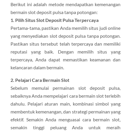
Berikut ini adalah metode mendapatkan kemenangan
bermain slot deposit pulsa tanpa potongan:
1. Pilih Situs Slot Deposit Pulsa Terpercaya
Pertama-tama, pastikan Anda memilih situs judi online
yang menyediakan slot deposit pulsa tanpa potongan.
Pastikan situs tersebut telah terpercaya dan memiliki
reputasi yang baik. Dengan memilih situs yang
terpercaya, Anda dapat memastikan keamanan dan
kelancaran dalam bermain.
2. Pelajari Cara Bermain Slot
Sebelum memulai permainan slot deposit pulsa,
sebaiknya Anda mempelajari cara bermain slot terlebih
dahulu. Pelajari aturan main, kombinasi simbol yang
membentuk kemenangan, dan strategi permainan yang
efektif. Semakin Anda menguasai cara bermain slot,
semakin tinggi peluang Anda untuk meraih