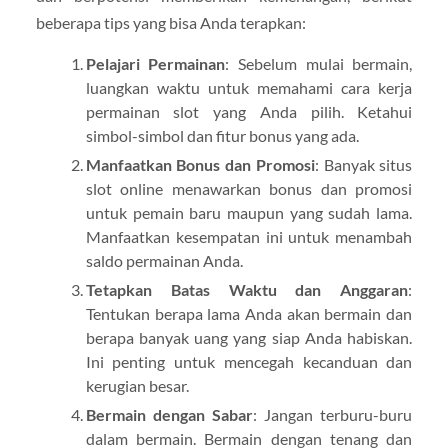
beberapa tips yang bisa Anda terapkan:
Pelajari Permainan
: Sebelum mulai bermain,
luangkan waktu untuk memahami cara kerja
permainan slot yang Anda pilih. Ketahui
simbol-simbol dan fitur bonus yang ada.
Manfaatkan Bonus dan Promosi
: Banyak situs
slot online menawarkan bonus dan promosi
untuk pemain baru maupun yang sudah lama.
Manfaatkan kesempatan ini untuk menambah
saldo permainan Anda.
Tetapkan Batas Waktu dan Anggaran
:
Tentukan berapa lama Anda akan bermain dan
berapa banyak uang yang siap Anda habiskan.
Ini penting untuk mencegah kecanduan dan
kerugian besar.
Bermain dengan Sabar
: Jangan terburu-buru
dalam bermain. Bermain dengan tenang dan