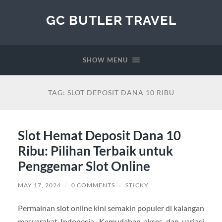
GC BUTLER TRAVEL
SHOW MENU
TAG:
SLOT DEPOSIT DANA 10 RIBU
Slot Hemat Deposit Dana 10
Ribu: Pilihan Terbaik untuk
Penggemar Slot Online
MAY 17, 2024
/
0 COMMENTS
/
STICKY
Permainan slot online kini semakin populer di kalangan
masyarakat Indonesia. Kemudahan akses dan variasi