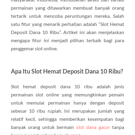
permainan yang ditawarkan membuat banyak orang
tertarik untuk mencoba peruntungan mereka. Salah
satu fitur yang menarik perhatian adalah “Slot Hemat
Deposit Dana 10 Ribu”. Artikel ini akan menjelaskan
mengapa fitur ini menjadi pilihan terbaik bagi para
penggemar slot online.
Apa Itu Slot Hemat Deposit Dana 10 Ribu?
Slot hemat deposit dana 10 ribu adalah jenis
permainan slot online yang memungkinkan pemain
untuk memulai permainan hanya dengan deposit
sebesar 10 ribu rupiah. Ini merupakan jumlah yang
relatif kecil, sehingga memberikan kesempatan bagi
banyak orang untuk bermain
slot dana gacor
tanpa