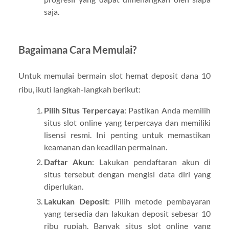
saja.
Bagaimana Cara Memulai?
Untuk memulai bermain slot hemat deposit dana 10
ribu, ikuti langkah-langkah berikut:
Pilih Situs Terpercaya
: Pastikan Anda memilih
situs slot online yang terpercaya dan memiliki
lisensi resmi. Ini penting untuk memastikan
keamanan dan keadilan permainan.
Daftar Akun
: Lakukan pendaftaran akun di
situs tersebut dengan mengisi data diri yang
diperlukan.
Lakukan Deposit
: Pilih metode pembayaran
yang tersedia dan lakukan deposit sebesar 10
ribu rupiah. Banyak situs slot online yang