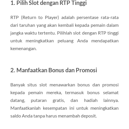
1. Pilih Slot dengan RTP Tinggi
RTP (Return to Player) adalah persentase rata-rata
dari taruhan yang akan kembali kepada pemain dalam
jangka waktu tertentu. Pilihlah slot dengan RTP tinggi
untuk meningkatkan peluang Anda mendapatkan
kemenangan.
2. Manfaatkan Bonus dan Promosi
Banyak situs slot menawarkan bonus dan promosi
kepada pemain mereka, termasuk bonus selamat
datang, putaran gratis, dan hadiah lainnya.
Manfaatkanlah kesempatan ini untuk meningkatkan
saldo Anda tanpa harus menambah deposit.