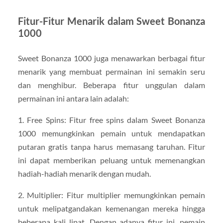
Fitur-Fitur Menarik dalam Sweet Bonanza
1000
Sweet Bonanza 1000 juga menawarkan berbagai fitur
menarik yang membuat permainan ini semakin seru
dan menghibur. Beberapa fitur unggulan dalam
permainan ini antara lain adalah:
1. Free Spins: Fitur free spins dalam Sweet Bonanza
1000 memungkinkan pemain untuk mendapatkan
putaran gratis tanpa harus memasang taruhan. Fitur
ini dapat memberikan peluang untuk memenangkan
hadiah-hadiah menarik dengan mudah.
2. Multiplier: Fitur multiplier memungkinkan pemain
untuk melipatgandakan kemenangan mereka hingga
beberapa kali lipat. Dengan adanya fitur ini, pemain