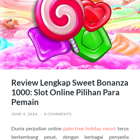
Review Lengkap Sweet Bonanza
1000: Slot Online Pilihan Para
Pemain
JUNE 4, 2024
/
0 COMMENTS
Dunia perjudian online
palm tree holiday resort
terus
berkembang pesat, dengan berbagai penyedia