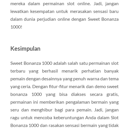
mereka dalam permainan slot online. Jadi, jangan
lewatkan kesempatan untuk merasakan sensasi baru
dalam dunia perjudian online dengan Sweet Bonanza
1000!
Kesimpulan
Sweet Bonanza 1000 adalah salah satu permainan slot
terbaru yang berhasil menarik perhatian banyak
pemain dengan desainnya yang penuh warna dan tema
yang ceria. Dengan fitur-fitur menarik dan demo sweet
bonanza 1000 yang bisa diakses secara gratis,
permainan ini memberikan pengalaman bermain yang
seru dan menghibur bagi para pemain. Jadi, jangan
ragu untuk mencoba keberuntungan Anda dalam Slot
Bonanza 1000 dan rasakan sensasi bermain yang tidak