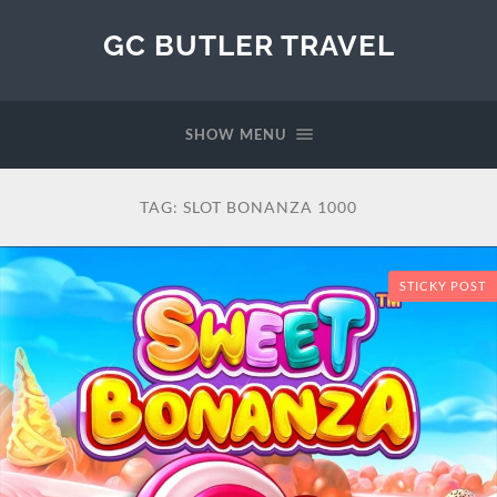
GC BUTLER TRAVEL
SHOW MENU
TAG:
SLOT BONANZA 1000
STICKY POST