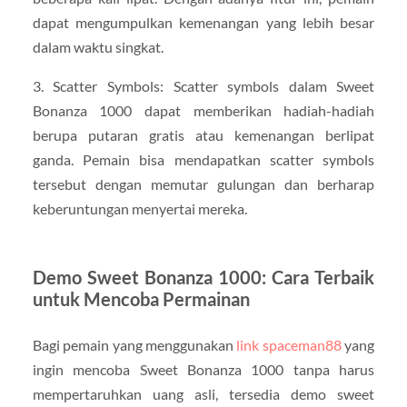
dapat mengumpulkan kemenangan yang lebih besar
dalam waktu singkat.
3. Scatter Symbols: Scatter symbols dalam Sweet
Bonanza 1000 dapat memberikan hadiah-hadiah
berupa putaran gratis atau kemenangan berlipat
ganda. Pemain bisa mendapatkan scatter symbols
tersebut dengan memutar gulungan dan berharap
keberuntungan menyertai mereka.
Demo Sweet Bonanza 1000: Cara Terbaik
untuk Mencoba Permainan
Bagi pemain yang menggunakan
link spaceman88
yang
ingin mencoba Sweet Bonanza 1000 tanpa harus
mempertaruhkan uang asli, tersedia demo sweet