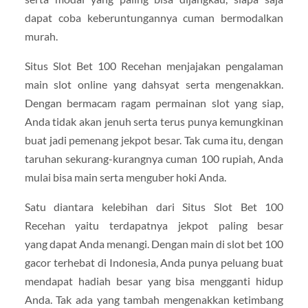
dapat coba keberuntungannya cuman bermodalkan
murah.
Situs Slot Bet 100 Recehan menjajakan pengalaman
main slot online yang dahsyat serta mengenakkan.
Dengan bermacam ragam permainan slot yang siap,
Anda tidak akan jenuh serta terus punya kemungkinan
buat jadi pemenang jekpot besar. Tak cuma itu, dengan
taruhan sekurang-kurangnya cuman 100 rupiah, Anda
mulai bisa main serta menguber hoki Anda.
Satu diantara kelebihan dari Situs Slot Bet 100
Recehan yaitu terdapatnya jekpot paling besar
yang dapat Anda menangi. Dengan main di slot bet 100
gacor terhebat di Indonesia, Anda punya peluang buat
mendapat hadiah besar yang bisa mengganti hidup
Anda. Tak ada yang tambah mengenakkan ketimbang