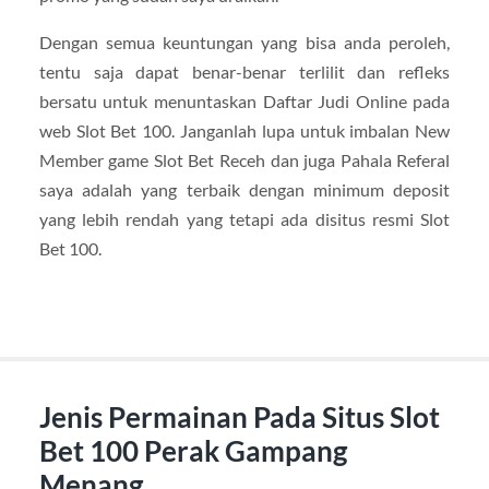
Dengan semua keuntungan yang bisa anda peroleh,
tentu saja dapat benar-benar terlilit dan refleks
bersatu untuk menuntaskan Daftar Judi Online pada
web Slot Bet 100. Janganlah lupa untuk imbalan New
Member game Slot Bet Receh dan juga Pahala Referal
saya adalah yang terbaik dengan minimum deposit
yang lebih rendah yang tetapi ada disitus resmi Slot
Bet 100.
Jenis Permainan Pada Situs Slot
Bet 100 Perak Gampang
Menang