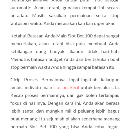
automatic. Akan tetapi, gunakan tempat ini secara
beradab. Masih saksikan permainan serta stop
‘autospin’ waktu Anda merasakan kan kan diperlukan.
Ketahui Batasan Anda Main Slot Bet 100 dapat sangat
menceriakan, akan tetapi bisa pula membuat Anda
kehilangan uang banyak jikapun tidak hati-hati.
Memutus batasan budget Anda dan beritahukan buat
stop bermain waktu Anda hingga sampai batasan itu.
Cicip Proses Bermainnya Ingat-ingatlah kalaupun
ambisi individu main
slot bet kecil
untuk bersuka-cita.
Kecap proses bermainnya, dan gak boleh terlampau
fokus di hasilnya. Dengan cara ini, Anda akan berasa
lebih santai dan mungkin miliki peluang lebih bagus
buat menang. Itu sejumlah pijakan sederhana menang
bermain Slot Bet 100 yang bisa Anda coba. Ingat-