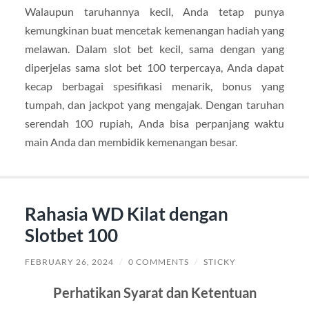
Walaupun taruhannya kecil, Anda tetap punya
kemungkinan buat mencetak kemenangan hadiah yang
melawan. Dalam slot bet kecil, sama dengan yang
diperjelas sama slot bet 100 terpercaya, Anda dapat
kecap berbagai spesifikasi menarik, bonus yang
tumpah, dan jackpot yang mengajak. Dengan taruhan
serendah 100 rupiah, Anda bisa perpanjang waktu
main Anda dan membidik kemenangan besar.
Rahasia WD Kilat dengan
Slotbet 100
FEBRUARY 26, 2024
/
0 COMMENTS
/
STICKY
Perhatikan Syarat dan Ketentuan