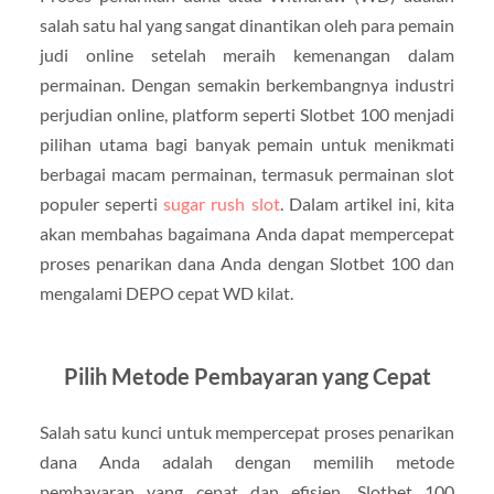
salah satu hal yang sangat dinantikan oleh para pemain
judi online setelah meraih kemenangan dalam
permainan. Dengan semakin berkembangnya industri
perjudian online, platform seperti Slotbet 100 menjadi
pilihan utama bagi banyak pemain untuk menikmati
berbagai macam permainan, termasuk permainan slot
populer seperti
sugar rush slot
. Dalam artikel ini, kita
akan membahas bagaimana Anda dapat mempercepat
proses penarikan dana Anda dengan Slotbet 100 dan
mengalami DEPO cepat WD kilat.
Pilih Metode Pembayaran yang Cepat
Salah satu kunci untuk mempercepat proses penarikan
dana Anda adalah dengan memilih metode
pembayaran yang cepat dan efisien. Slotbet 100