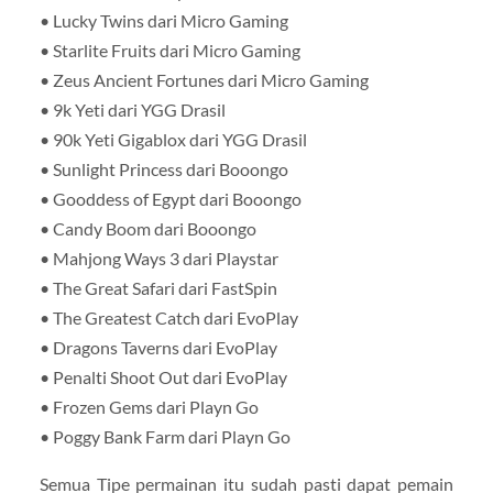
• Lucky Twins dari Micro Gaming
• Starlite Fruits dari Micro Gaming
• Zeus Ancient Fortunes dari Micro Gaming
• 9k Yeti dari YGG Drasil
• 90k Yeti Gigablox dari YGG Drasil
• Sunlight Princess dari Booongo
• Gooddess of Egypt dari Booongo
• Candy Boom dari Booongo
• Mahjong Ways 3 dari Playstar
• The Great Safari dari FastSpin
• The Greatest Catch dari EvoPlay
• Dragons Taverns dari EvoPlay
• Penalti Shoot Out dari EvoPlay
• Frozen Gems dari Playn Go
• Poggy Bank Farm dari Playn Go
Semua Tipe permainan itu sudah pasti dapat pemain