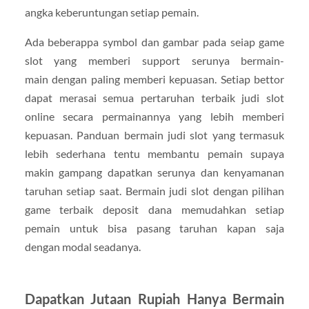
angka keberuntungan setiap pemain.
Ada beberappa symbol dan gambar pada seiap game
slot yang memberi support serunya bermain-
main dengan paling memberi kepuasan. Setiap bettor
dapat merasai semua pertaruhan terbaik judi slot
online secara permainannya yang lebih memberi
kepuasan. Panduan bermain judi slot yang termasuk
lebih sederhana tentu membantu pemain supaya
makin gampang dapatkan serunya dan kenyamanan
taruhan setiap saat. Bermain judi slot dengan pilihan
game terbaik deposit dana memudahkan setiap
pemain untuk bisa pasang taruhan kapan saja
dengan modal seadanya.
Dapatkan Jutaan Rupiah Hanya Bermain