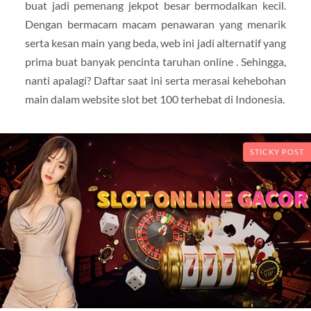
buat jadi pemenang jekpot besar bermodalkan kecil.
Dengan bermacam macam penawaran yang menarik
serta kesan main yang beda, web ini jadi alternatif yang
prima buat banyak pencinta taruhan online . Sehingga,
nanti apalagi? Daftar saat ini serta merasai kehebohan
main dalam website slot bet 100 terhebat di Indonesia.
STICKY POST