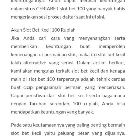
keuntungannya. Anda dapat merasai keuntungan
dalam situs CERIABET slot bet 100 yang banyak habis
mengerjakan sesi proses daftar saat ini di sini.
Akun Slot Bet Kecil 100 Rupiah
Jika Anda cari cara yang menyenangkan serta
memberikan keuntungan buat memperoleh
kemenangan di permainan slot, maka itu slot bet kecil
ialah alternative yang serasi. Dalam artikel berikut,
kami akan mengulas terkait slot bet kecil dan kenapa
main di slot bet 100 terpercaya adalah tehnik cerdas
buat cicip pengalaman bermain yang menceriakan.
Capai peristiwa dari slot bet kecil serta bagaimana
dengan taruhan serendah 100 rupiah, Anda bisa
mendapatkan keuntungan yang banyak.
Pada satu keutamaannya yang paling penting bermain
slot bet kecil yaitu peluang besar yang dijualnya.