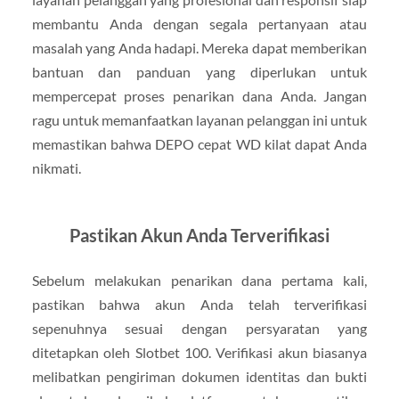
membantu Anda dengan segala pertanyaan atau
masalah yang Anda hadapi. Mereka dapat memberikan
bantuan dan panduan yang diperlukan untuk
mempercepat proses penarikan dana Anda. Jangan
ragu untuk memanfaatkan layanan pelanggan ini untuk
memastikan bahwa DEPO cepat WD kilat dapat Anda
nikmati.
Pastikan Akun Anda Terverifikasi
Sebelum melakukan penarikan dana pertama kali,
pastikan bahwa akun Anda telah terverifikasi
sepenuhnya sesuai dengan persyaratan yang
ditetapkan oleh Slotbet 100. Verifikasi akun biasanya
melibatkan pengiriman dokumen identitas dan bukti