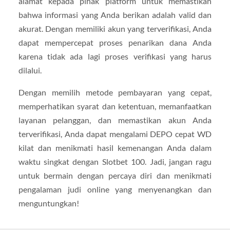
alamat kepada pihak platform untuk memastikan
bahwa informasi yang Anda berikan adalah valid dan
akurat. Dengan memiliki akun yang terverifikasi, Anda
dapat mempercepat proses penarikan dana Anda
karena tidak ada lagi proses verifikasi yang harus
dilalui.
Dengan memilih metode pembayaran yang cepat,
memperhatikan syarat dan ketentuan, memanfaatkan
layanan pelanggan, dan memastikan akun Anda
terverifikasi, Anda dapat mengalami DEPO cepat WD
kilat dan menikmati hasil kemenangan Anda dalam
waktu singkat dengan Slotbet 100. Jadi, jangan ragu
untuk bermain dengan percaya diri dan menikmati
pengalaman judi online yang menyenangkan dan
menguntungkan!