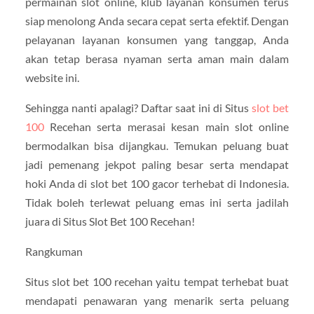
permainan slot online, klub layanan konsumen terus
siap menolong Anda secara cepat serta efektif. Dengan
pelayanan layanan konsumen yang tanggap, Anda
akan tetap berasa nyaman serta aman main dalam
website ini.
Sehingga nanti apalagi? Daftar saat ini di Situs
slot bet
100
Recehan serta merasai kesan main slot online
bermodalkan bisa dijangkau. Temukan peluang buat
jadi pemenang jekpot paling besar serta mendapat
hoki Anda di slot bet 100 gacor terhebat di Indonesia.
Tidak boleh terlewat peluang emas ini serta jadilah
juara di Situs Slot Bet 100 Recehan!
Rangkuman
Situs slot bet 100 recehan yaitu tempat terhebat buat
mendapati penawaran yang menarik serta peluang