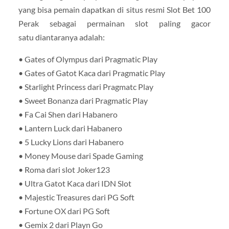
yang bisa pemain dapatkan di situs resmi Slot Bet 100
Perak sebagai permainan slot paling gacor
satu diantaranya adalah:
• Gates of Olympus dari Pragmatic Play
• Gates of Gatot Kaca dari Pragmatic Play
• Starlight Princess dari Pragmatc Play
• Sweet Bonanza dari Pragmatic Play
• Fa Cai Shen dari Habanero
• Lantern Luck dari Habanero
• 5 Lucky Lions dari Habanero
• Money Mouse dari Spade Gaming
• Roma dari slot Joker123
• Ultra Gatot Kaca dari IDN Slot
• Majestic Treasures dari PG Soft
• Fortune OX dari PG Soft
• Gemix 2 dari Playn Go