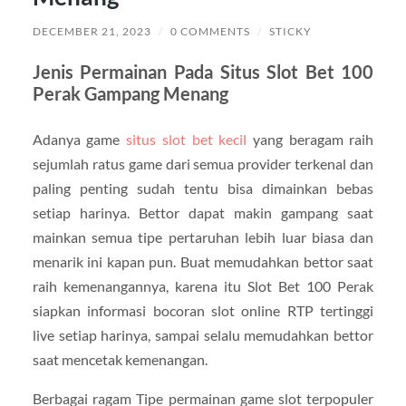
DECEMBER 21, 2023
/
0 COMMENTS
/
STICKY
Jenis Permainan Pada Situs Slot Bet 100
Perak Gampang Menang
Adanya game
situs slot bet kecil
yang beragam raih
sejumlah ratus game dari semua provider terkenal dan
paling penting sudah tentu bisa dimainkan bebas
setiap harinya. Bettor dapat makin gampang saat
mainkan semua tipe pertaruhan lebih luar biasa dan
menarik ini kapan pun. Buat memudahkan bettor saat
raih kemenangannya, karena itu Slot Bet 100 Perak
siapkan informasi bocoran slot online RTP tertinggi
live setiap harinya, sampai selalu memudahkan bettor
saat mencetak kemenangan.
Berbagai ragam Tipe permainan game slot terpopuler