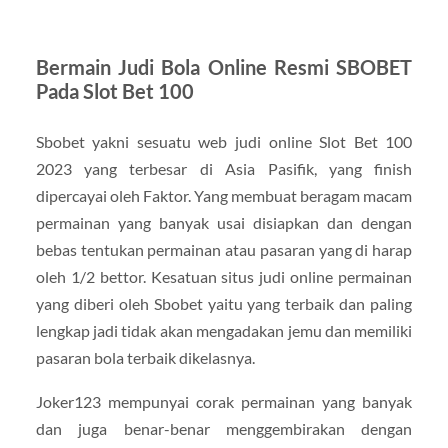
Bermain Judi Bola Online Resmi SBOBET
Pada Slot Bet 100
Sbobet yakni sesuatu web judi online Slot Bet 100
2023 yang terbesar di Asia Pasifik, yang finish
dipercayai oleh Faktor. Yang membuat beragam macam
permainan yang banyak usai disiapkan dan dengan
bebas tentukan permainan atau pasaran yang di harap
oleh 1/2 bettor. Kesatuan situs judi online permainan
yang diberi oleh Sbobet yaitu yang terbaik dan paling
lengkap jadi tidak akan mengadakan jemu dan memiliki
pasaran bola terbaik dikelasnya.
Joker123 mempunyai corak permainan yang banyak
dan juga benar-benar menggembirakan dengan