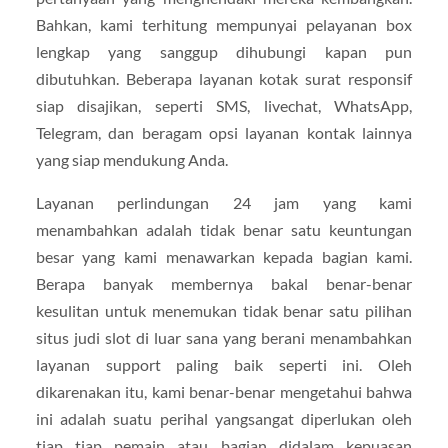
Bahkan, kami terhitung mempunyai pelayanan box
lengkap yang sanggup dihubungi kapan pun
dibutuhkan. Beberapa layanan kotak surat responsif
siap disajikan, seperti SMS, livechat, WhatsApp,
Telegram, dan beragam opsi layanan kontak lainnya
yang siap mendukung Anda.
Layanan perlindungan 24 jam yang kami
menambahkan adalah tidak benar satu keuntungan
besar yang kami menawarkan kepada bagian kami.
Berapa banyak membernya bakal benar-benar
kesulitan untuk menemukan tidak benar satu pilihan
situs judi slot di luar sana yang berani menambahkan
layanan support paling baik seperti ini. Oleh
dikarenakan itu, kami benar-benar mengetahui bahwa
ini adalah suatu perihal yangsangat diperlukan oleh
tiap tiap pemain atau bagian didalam kepuasan