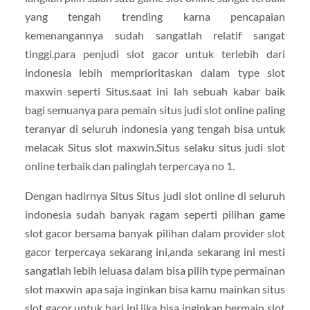
yang tengah trending karna pencapaian
kemenangannya sudah sangatlah relatif sangat
tinggi.para penjudi slot gacor untuk terlebih dari
indonesia lebih memprioritaskan dalam type slot
maxwin seperti Situs.saat ini lah sebuah kabar baik
bagi semuanya para pemain situs judi slot online paling
teranyar di seluruh indonesia yang tengah bisa untuk
melacak Situs slot maxwin.Situs selaku situs judi slot
online terbaik dan palinglah terpercaya no 1.
Dengan hadirnya Situs Situs judi slot online di seluruh
indonesia sudah banyak ragam seperti pilihan game
slot gacor bersama banyak pilihan dalam provider slot
gacor terpercaya sekarang ini,anda sekarang ini mesti
sangatlah lebih leluasa dalam bisa pilih type permainan
slot maxwin apa saja inginkan bisa kamu mainkan situs
slot gacor untuk hari ini,jika bisa inginkan bermain slot