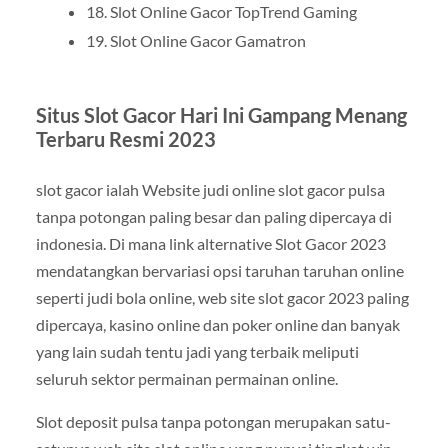
18. Slot Online Gacor TopTrend Gaming
19. Slot Online Gacor Gamatron
Situs Slot Gacor Hari Ini Gampang Menang
Terbaru Resmi 2023
slot gacor ialah Website judi online slot gacor pulsa
tanpa potongan paling besar dan paling dipercaya di
indonesia. Di mana link alternative Slot Gacor 2023
mendatangkan bervariasi opsi taruhan taruhan online
seperti judi bola online, web site slot gacor 2023 paling
dipercaya, kasino online dan poker online dan banyak
yang lain sudah tentu jadi yang terbaik meliputi
seluruh sektor permainan permainan online.
Slot deposit pulsa tanpa potongan merupakan satu-