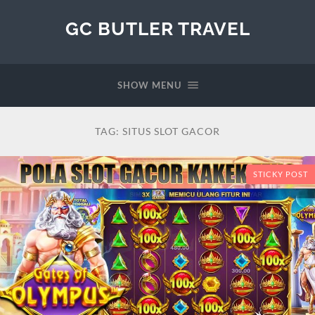
GC BUTLER TRAVEL
SHOW MENU
TAG:
SITUS SLOT GACOR
STICKY POST