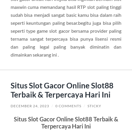
maxwin cuma memandang hasil RTP slot paling tinggi
sudah bisa menjadi sangat basic kamu bisa dalam raih
seperti keuntungan paling besar.begitu juga bisa pilih
seperti type game slot gacor bersama provider paling
ternama sangat terpercaya bisa punya lisensi resmi
dan paling legal paling banyak diminatin dan
dimainkan sekarang ini .
Situs Slot Gacor Online Slot88
Terbaik & Terpercaya Hari Ini
DECEMBER 24, 2023
/
0 COMMENTS
/
STICKY
Situs Slot Gacor Online Slot88 Terbaik &
Terpercaya Hari Ini