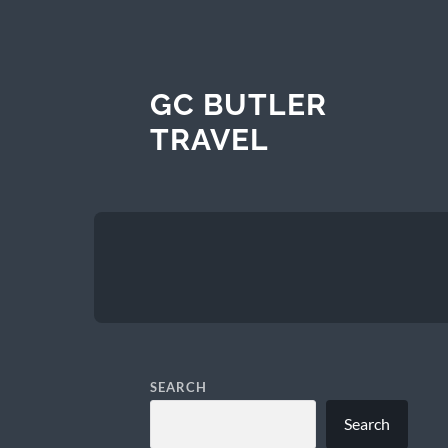
GC BUTLER
TRAVEL
SEARCH
Search