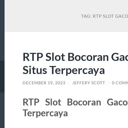
TAG:
RTP SLOT GACO
RTP Slot Bocoran Ga
Situs Terpercaya
DECEMBER 19, 2023
/
JEFFERY SCOTT
/
0 COM
RTP Slot Bocoran Gaco
Terpercaya