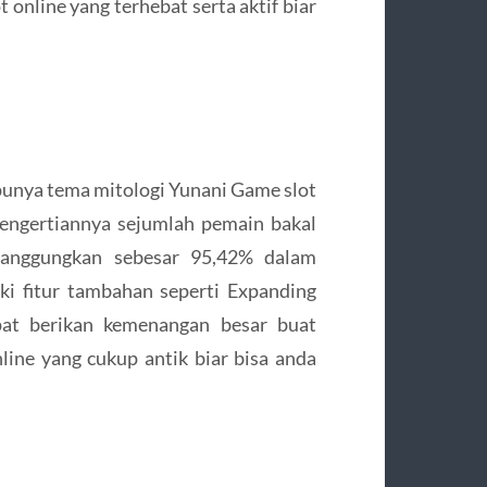
online yang terhebat serta aktif biar
punya tema mitologi Yunani Game slot
pengertiannya sejumlah pemain bakal
tanggungkan sebesar 95,42% dalam
iki fitur tambahan seperti Expanding
pat berikan kemenangan besar buat
ine yang cukup antik biar bisa anda