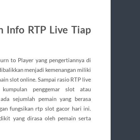
 Info RTP Live Tiap
urn to Player yang pengertiannya di
 dibalikkan menjadi kemenangan miliki
in slot online. Sampai rasio RTP live
 kumpulan penggemar slot atau
n ada sejumlah pemain yang berasa
n fungsikan rtp slot gacor hari ini.
ikit yang dirasa oleh pemain serta