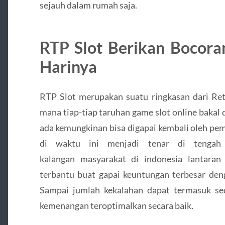
sejauh dalam rumah saja.
RTP Slot Berikan Bocoran
Harinya
RTP Slot merupakan suatu ringkasan dari Ret
mana tiap-tiap taruhan game slot online bakal
ada kemungkinan bisa digapai kembali oleh pema
di waktu ini menjadi tenar di tengah
kalangan masyarakat di indonesia lantara
terbantu buat gapai keuntungan terbesar denga
Sampai jumlah kekalahan dapat termasuk sed
kemenangan teroptimalkan secara baik.