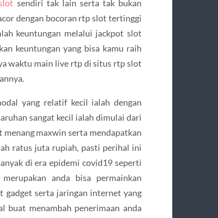
slot
sendiri tak lain serta tak bukan
cor dengan bocoran rtp slot tertinggi
lah keuntungan melalui jackpot slot
ikan keuntungan yang bisa kamu raih
 waktu main live rtp di situs rtp slot
sannya.
dal yang relatif kecil ialah dengan
aruhan sangat kecil ialah dimulai dari
at menang maxwin serta mendapatkan
ah ratus juta rupiah, pasti perihal ini
anyak di era epidemi covid19 seperti
t merupakan anda bisa permainkan
t gadget serta jaringan internet yang
esial buat menambah penerimaan anda