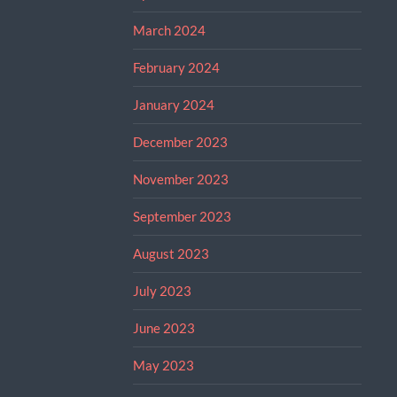
March 2024
February 2024
January 2024
December 2023
November 2023
September 2023
August 2023
July 2023
June 2023
May 2023