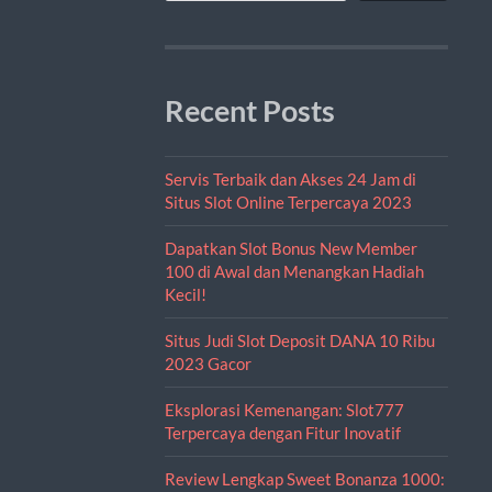
Recent Posts
Servis Terbaik dan Akses 24 Jam di
Situs Slot Online Terpercaya 2023
Dapatkan Slot Bonus New Member
100 di Awal dan Menangkan Hadiah
Kecil!
Situs Judi Slot Deposit DANA 10 Ribu
2023 Gacor
Eksplorasi Kemenangan: Slot777
Terpercaya dengan Fitur Inovatif
Review Lengkap Sweet Bonanza 1000: