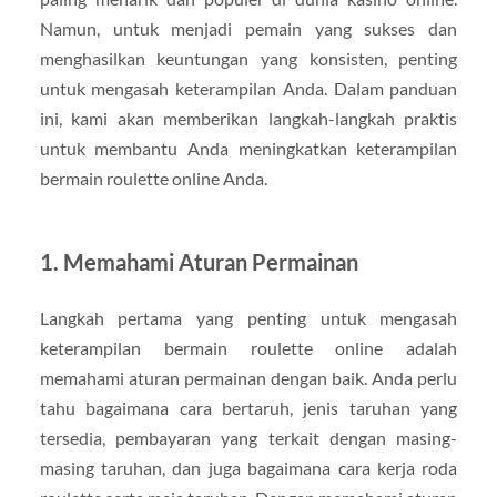
Namun, untuk menjadi pemain yang sukses dan
menghasilkan keuntungan yang konsisten, penting
untuk mengasah keterampilan Anda. Dalam panduan
ini, kami akan memberikan langkah-langkah praktis
untuk membantu Anda meningkatkan keterampilan
bermain roulette online Anda.
1. Memahami Aturan Permainan
Langkah pertama yang penting untuk mengasah
keterampilan bermain roulette online adalah
memahami aturan permainan dengan baik. Anda perlu
tahu bagaimana cara bertaruh, jenis taruhan yang
tersedia, pembayaran yang terkait dengan masing-
masing taruhan, dan juga bagaimana cara kerja roda