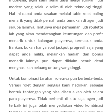
modern yang selalu diselimuti oleh teknologi tinggi.
Hal ini dapat anda rasakan melalui table rolet paling
menarik yang tidak pernah anda temukan di agen judi
serupa lainnya. Tentunya meja permainan judi roulette
lah yang akan mendatangkan keuntungan dan profit
menarik untuk kalangan playernya, termasuk anda.
Bahkan, bukan hanya soal jackpot progresif saja yang
dapat anda miliki, melainkan hadiah dan bonus
menarik lainnya pun dapat diklaim penuh demi
menghasilkan peluang untung yang tinggi.
Untuk kombinasi taruhan roletnya pun berbeda-beda.
Variasi rolet dengan sengaja kami hadirkan, sebagai
bentuk tantangan yang bisa disesuaikan oleh selera
para playernya. Tidak berhenti di situ saja, agen judi
terbaik ini juga telah menyediakan video kombinasi
taruhan judi yang bisa anda saksikan kapan saja dan