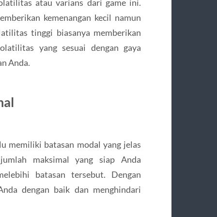
atilitas atau varians dari game ini.
memberikan kemenangan kecil namun
atilitas tinggi biasanya memberikan
olatilitas yang sesuai dengan gaya
an Anda.
nal
lu memiliki batasan modal yang jelas
 jumlah maksimal yang siap Anda
elebihi batasan tersebut. Dengan
Anda dengan baik dan menghindari