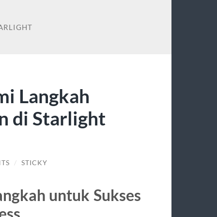
TARLIGHT
mi Langkah
 di Starlight
TS
/
STICKY
angkah untuk Sukses
ess