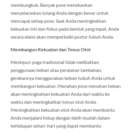
membungkuk. Banyak pose menekankan
menyelaraskan tulang Anda dengan benar untuk
mencapai setiap pose. Saat Anda meningkatkan
kekuatan inti dan fokus pada bentuk yang tepat, Anda
secara alami akan memperbaiki postur tubuh Anda.
Membangun Kekuatan dan Tonus Otot
Meskipun yoga tradisional tidak melibatkan
penggunaan beban atau peralatan tambahan,
gerakannya menggunakan beban tubuh Anda untuk
membangun kekuatan. Menahan pose menahan beban
akan meningkatkan kekuatan Anda dari waktu ke
waktu dan meningkatkan tonus otot Anda.
Meningkatkan kekuatan otot Anda akan membantu
Anda menjalani hidup dengan lebih mudah dalam
kehidupan sehari-hari yang dapat membantu