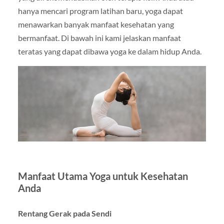
hanya mencari program latihan baru, yoga dapat
menawarkan banyak manfaat kesehatan yang
bermanfaat. Di bawah ini kami jelaskan manfaat
teratas yang dapat dibawa yoga ke dalam hidup Anda.
Manfaat Utama Yoga untuk Kesehatan
Anda
Rentang Gerak pada Sendi