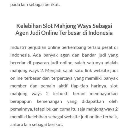
pada lain sebagai berikut.
Kelebihan Slot Mahjong Ways Sebagai
Agen Judi Online Terbesar di Indonesia
Industri perjudian online berkembang terlalu pesat di
Indonesia. Ada banyak agen dan bandar judi yang
beredar di pasaran judi online, salah satunya adalah
mahjong ways 2. Menjadi salah satu link website judi
online terbesar dan terpercaya yang memiliki banyak
member dan pemain aktif tiap-tiap harinya. slot
mahjong ways 2 terbukti berani membayarkan
berapapun kemenangan yang didapatkan oleh
pemainnya, tetapi bukan cuma itu saja mahjong ways 2
memiliki kelebihan sebagai website judi online terbaik,
antara lain sebagai berikut.