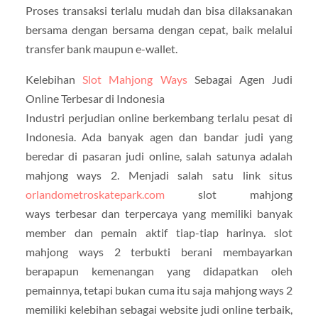
Proses transaksi terlalu mudah dan bisa dilaksanakan
bersama dengan bersama dengan cepat, baik melalui
transfer bank maupun e-wallet.
Kelebihan
Slot Mahjong Ways
Sebagai Agen Judi
Online Terbesar di Indonesia
Industri perjudian online berkembang terlalu pesat di
Indonesia. Ada banyak agen dan bandar judi yang
beredar di pasaran judi online, salah satunya adalah
mahjong ways 2. Menjadi salah satu link situs
orlandometroskatepark.com
slot mahjong
ways terbesar dan terpercaya yang memiliki banyak
member dan pemain aktif tiap-tiap harinya. slot
mahjong ways 2 terbukti berani membayarkan
berapapun kemenangan yang didapatkan oleh
pemainnya, tetapi bukan cuma itu saja mahjong ways 2
memiliki kelebihan sebagai website judi online terbaik,