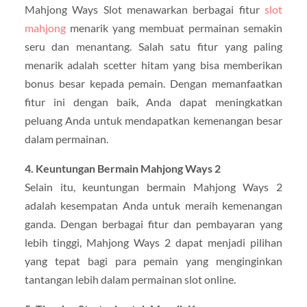
Mahjong Ways Slot menawarkan berbagai fitur
slot
mahjong
menarik yang membuat permainan semakin
seru dan menantang. Salah satu fitur yang paling
menarik adalah scetter hitam yang bisa memberikan
bonus besar kepada pemain. Dengan memanfaatkan
fitur ini dengan baik, Anda dapat meningkatkan
peluang Anda untuk mendapatkan kemenangan besar
dalam permainan.
4. Keuntungan Bermain Mahjong Ways 2
Selain itu, keuntungan bermain Mahjong Ways 2
adalah kesempatan Anda untuk meraih kemenangan
ganda. Dengan berbagai fitur dan pembayaran yang
lebih tinggi, Mahjong Ways 2 dapat menjadi pilihan
yang tepat bagi para pemain yang menginginkan
tantangan lebih dalam permainan slot online.