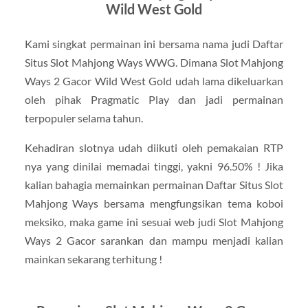
Wild West Gold
Kami singkat permainan ini bersama nama judi Daftar
Situs Slot Mahjong Ways WWG. Dimana Slot Mahjong
Ways 2 Gacor Wild West Gold udah lama dikeluarkan
oleh pihak Pragmatic Play dan jadi permainan
terpopuler selama tahun.
Kehadiran slotnya udah diikuti oleh pemakaian RTP
nya yang dinilai memadai tinggi, yakni 96.50% ! Jika
kalian bahagia memainkan permainan Daftar Situs Slot
Mahjong Ways bersama mengfungsikan tema koboi
meksiko, maka game ini sesuai web judi Slot Mahjong
Ways 2 Gacor sarankan dan mampu menjadi kalian
mainkan sekarang terhitung !