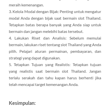
meraih kemenangan.
3. Kelola Modal dengan Bijak: Penting untuk mengatur
modal Anda dengan bijak saat bermain slot Thailand.
Tetapkan batas berapa banyak yang Anda siap untuk
bermain dan jangan melebihi batas tersebut.
4. Lakukan Riset dan Analisis: Sebelum memulai
bermain, lakukan riset tentang slot Thailand yang Anda
pilih. Pelajari aturan permainan, pembayaran, dan
strategi yang dapat digunakan.
5. Tetapkan Tujuan yang Realistis: Tetapkan tujuan
yang realistis saat bermain slot Thailand. Jangan
terlalu serakah dan tahu kapan harus berhenti jika
telah mencapai target kemenangan Anda.
Kesimpulan: