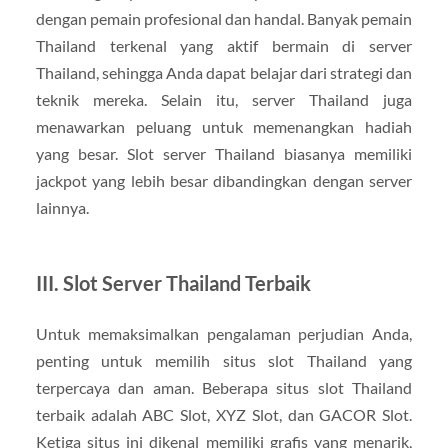
dengan pemain profesional dan handal. Banyak pemain
Thailand terkenal yang aktif bermain di server
Thailand, sehingga Anda dapat belajar dari strategi dan
teknik mereka. Selain itu, server Thailand juga
menawarkan peluang untuk memenangkan hadiah
yang besar. Slot server Thailand biasanya memiliki
jackpot yang lebih besar dibandingkan dengan server
lainnya.
III. Slot Server Thailand Terbaik
Untuk memaksimalkan pengalaman perjudian Anda,
penting untuk memilih situs slot Thailand yang
terpercaya dan aman. Beberapa situs slot Thailand
terbaik adalah ABC Slot, XYZ Slot, dan GACOR Slot.
Ketiga situs ini dikenal memiliki grafis yang menarik,