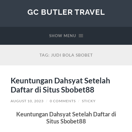
GC BUTLER TRAVEL
SHOW MENU
TAG:
JUDI BOLA SBOBET
Keuntungan Dahsyat Setelah
Daftar di Situs Sbobet88
AUGUST 10, 2023
/
0 COMMENTS
/
STICKY
Keuntungan Dahsyat Setelah Daftar di
Situs Sbobet88