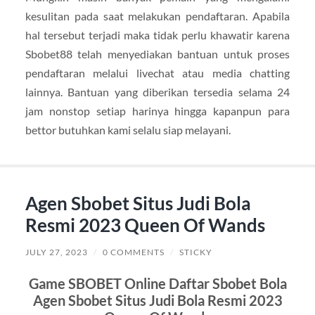
kesulitan pada saat melakukan pendaftaran. Apabila
hal tersebut terjadi maka tidak perlu khawatir karena
Sbobet88 telah menyediakan bantuan untuk proses
pendaftaran melalui livechat atau media chatting
lainnya. Bantuan yang diberikan tersedia selama 24
jam nonstop setiap harinya hingga kapanpun para
bettor butuhkan kami selalu siap melayani.
Agen Sbobet Situs Judi Bola
Resmi 2023 Queen Of Wands
JULY 27, 2023
/
0 COMMENTS
/
STICKY
Game SBOBET Online Daftar Sbobet Bola
Agen Sbobet Situs Judi Bola Resmi 2023