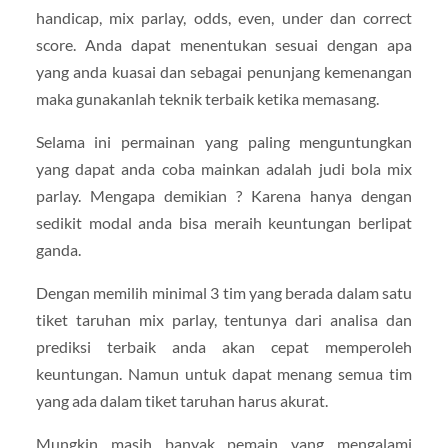
handicap, mix parlay, odds, even, under dan correct
score. Anda dapat menentukan sesuai dengan apa
yang anda kuasai dan sebagai penunjang kemenangan
maka gunakanlah teknik terbaik ketika memasang.
Selama ini permainan yang paling menguntungkan
yang dapat anda coba mainkan adalah judi bola mix
parlay. Mengapa demikian ? Karena hanya dengan
sedikit modal anda bisa meraih keuntungan berlipat
ganda.
Dengan memilih minimal 3 tim yang berada dalam satu
tiket taruhan mix parlay, tentunya dari analisa dan
prediksi terbaik anda akan cepat memperoleh
keuntungan. Namun untuk dapat menang semua tim
yang ada dalam tiket taruhan harus akurat.
Mungkin masih banyak pemain yang mengalami