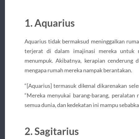
1. Aquarius
Aquarius tidak bermaksud meninggalkan rum
terjerat di dalam imajinasi mereka untuk
menumpuk. Akibatnya, kerapian cenderung di
mengapa rumah mereka nampak berantakan.
“[Aquarius] termasuk dikenal dikarenakan sele
“Mereka menyukai barang-barang, peralatan r
semua dunia, dan kedekatan ini mampu sebabkan
2. Sagitarius