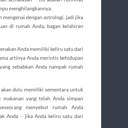
ampu menghilangkannya.
 mengenai dengan astrologi, jadi jika
uan di rumah Anda, bagan kelahiran
nakan Anda memiliki keliru satu dari
cuma artinya Anda merintis kehidupan
ik yang sebabkan Anda nampak rumah
k akan dulu memiliki sementara untuk
k makanan yang telah Anda simpan
i seseorang menyebut rumah Anda
 Anda – jika Anda keliru satu dari