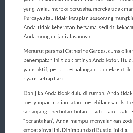
yang, walau mereka berusaha, mereka tidak m
Percaya atau tidak, kerapian seseorang mungkin
Anda tidak keberatan bersama sedikit kekaca
Anda mungkin jadi alasannya.
Menurut peramal Catherine Gerdes, cuma dikare
penempatan ini tidak artinya Anda kotor. Itu 
yang aktif, penuh petualangan, dan eksentr
nyaris setiap hari.
Dan jika Anda tidak dulu di rumah, Anda tida
menyimpan cucian atau menghilangkan kota
sepanjang berbulan-bulan. Jadi lain kal
“berantakan”, Anda mampu menyalahkan zodiak
empat sinyal ini. Dihimpun dari Bustle, ini dia.