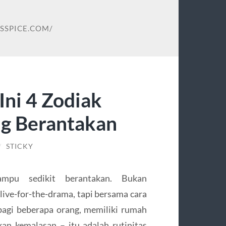
NSSPICE.COM/
Ini 4 Zodiak
g Berantakan
/
STICKY
mpu sedikit berantakan. Bukan
live-for-the-drama, tapi bersama cara
i bagi beberapa orang, memiliki rumah
an kemalasan – itu adalah rutinitas