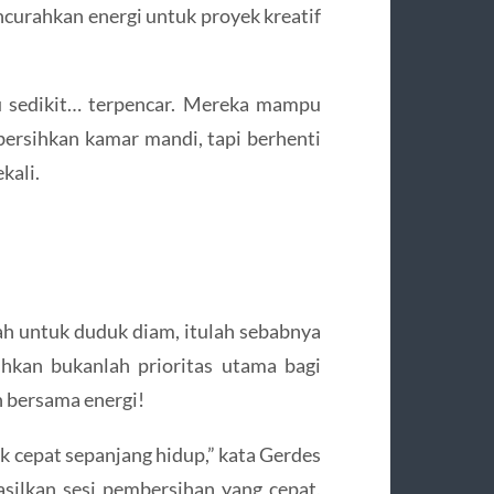
curahkan energi untuk proyek kreatif
u sedikit… terpencar. Mereka mampu
ersihkan kamar mandi, tapi berhenti
ekali.
h untuk duduk diam, itulah sebabnya
kan bukanlah prioritas utama bagi
h bersama energi!
ak cepat sepanjang hidup,” kata Gerdes
ilkan sesi pembersihan yang cepat,