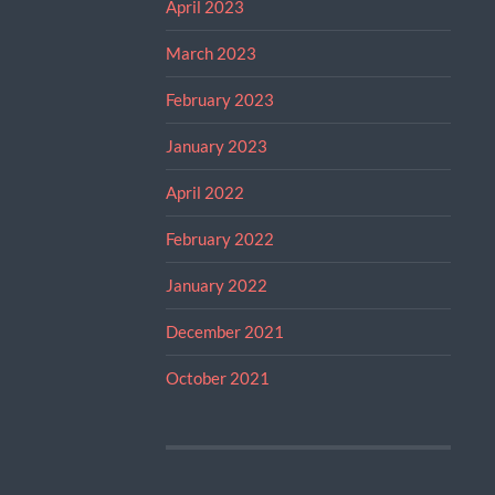
April 2023
March 2023
February 2023
January 2023
April 2022
February 2022
January 2022
December 2021
October 2021