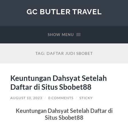
GC BUTLER TRAVEL
SHOW MENU
TAG:
DAFTAR JUDI SBOBET
Keuntungan Dahsyat Setelah
Daftar di Situs Sbobet88
AUGUST 10, 2023
/
0 COMMENTS
/
STICKY
Keuntungan Dahsyat Setelah Daftar di
Situs Sbobet88