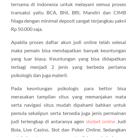
ternama di Indonesia untuk melayani semua proses
transaksi yaitu BCA, BNI, BRI, Mandiri dan CIMB
Niaga dengan minimal deposit sangat terjangkau yakni
Rp 50.000 saja.
Apabila proses daftar akun judi online telah selesai
maka pemain bisa mendapatkan banyak keuntungan
yang luar biasa. Keuntungan yang bisa didapatkan
terbagi menjadi 2 jenis yang berbeda pertama
psikologis dan juga materil.
Pada keuntungan psikologis para bettor bisa
merasakan tampilan situs yang memanjakan mata
serta navigasi situs mudah dipahami bahkan untuk
pemula sekalipun serta tersedia juga jenis permainan
judi terlengkap di antaranya agen
sbobet online
Judi
Bola, Live Casino, Slot dan Poker Online. Sedangkan