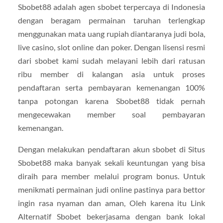
Sbobet88 adalah agen sbobet terpercaya di Indonesia
dengan beragam permainan taruhan terlengkap
menggunakan mata uang rupiah diantaranya judi bola,
live casino, slot online dan poker. Dengan lisensi resmi
dari sbobet kami sudah melayani lebih dari ratusan
ribu member di kalangan asia untuk proses
pendaftaran serta pembayaran kemenangan 100%
tanpa potongan karena Sbobet88 tidak pernah
mengecewakan member soal pembayaran
kemenangan.
Dengan melakukan pendaftaran akun sbobet di Situs
Sbobet88 maka banyak sekali keuntungan yang bisa
diraih para member melalui program bonus. Untuk
menikmati permainan judi online pastinya para bettor
ingin rasa nyaman dan aman, Oleh karena itu Link
Alternatif Sbobet bekerjasama dengan bank lokal