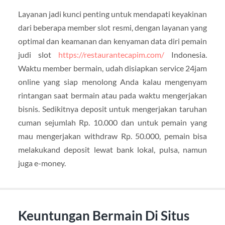
Layanan jadi kunci penting untuk mendapati keyakinan
dari beberapa member slot resmi, dengan layanan yang
optimal dan keamanan dan kenyaman data diri pemain
judi slot
https://restaurantecapim.com/
Indonesia.
Waktu member bermain, udah disiapkan service 24jam
online yang siap menolong Anda kalau mengenyam
rintangan saat bermain atau pada waktu mengerjakan
bisnis. Sedikitnya deposit untuk mengerjakan taruhan
cuman sejumlah Rp. 10.000 dan untuk pemain yang
mau mengerjakan withdraw Rp. 50.000, pemain bisa
melakukand deposit lewat bank lokal, pulsa, namun
juga e-money.
Keuntungan Bermain Di Situs