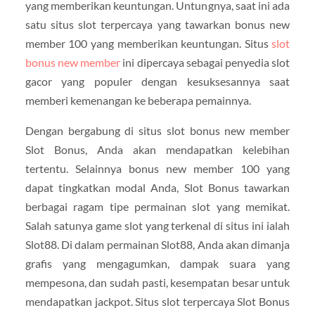
yang memberikan keuntungan. Untungnya, saat ini ada
satu situs slot terpercaya yang tawarkan bonus new
member 100 yang memberikan keuntungan. Situs
slot
bonus new member
ini dipercaya sebagai penyedia slot
gacor yang populer dengan kesuksesannya saat
memberi kemenangan ke beberapa pemainnya.
Dengan bergabung di situs slot bonus new member
Slot Bonus, Anda akan mendapatkan kelebihan
tertentu. Selainnya bonus new member 100 yang
dapat tingkatkan modal Anda, Slot Bonus tawarkan
berbagai ragam tipe permainan slot yang memikat.
Salah satunya game slot yang terkenal di situs ini ialah
Slot88. Di dalam permainan Slot88, Anda akan dimanja
grafis yang mengagumkan, dampak suara yang
mempesona, dan sudah pasti, kesempatan besar untuk
mendapatkan jackpot. Situs slot terpercaya Slot Bonus