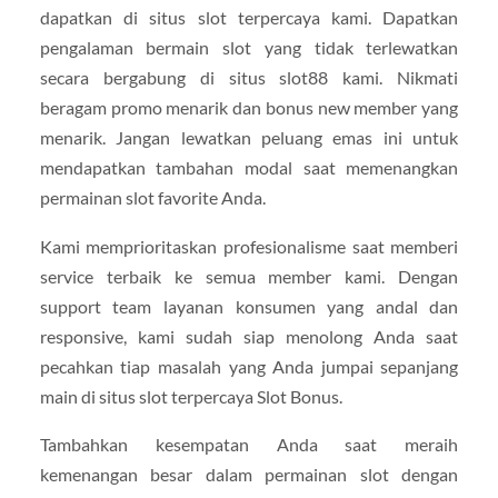
dapatkan di situs slot terpercaya kami. Dapatkan
pengalaman bermain slot yang tidak terlewatkan
secara bergabung di situs slot88 kami. Nikmati
beragam promo menarik dan bonus new member yang
menarik. Jangan lewatkan peluang emas ini untuk
mendapatkan tambahan modal saat memenangkan
permainan slot favorite Anda.
Kami memprioritaskan profesionalisme saat memberi
service terbaik ke semua member kami. Dengan
support team layanan konsumen yang andal dan
responsive, kami sudah siap menolong Anda saat
pecahkan tiap masalah yang Anda jumpai sepanjang
main di situs slot terpercaya Slot Bonus.
Tambahkan kesempatan Anda saat meraih
kemenangan besar dalam permainan slot dengan