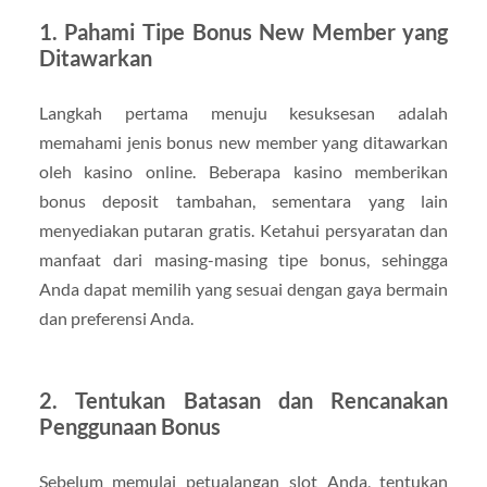
1. Pahami Tipe Bonus New Member yang
Ditawarkan
Langkah pertama menuju kesuksesan adalah
memahami jenis bonus new member yang ditawarkan
oleh kasino online. Beberapa kasino memberikan
bonus deposit tambahan, sementara yang lain
menyediakan putaran gratis. Ketahui persyaratan dan
manfaat dari masing-masing tipe bonus, sehingga
Anda dapat memilih yang sesuai dengan gaya bermain
dan preferensi Anda.
2. Tentukan Batasan dan Rencanakan
Penggunaan Bonus
Sebelum memulai petualangan slot Anda, tentukan