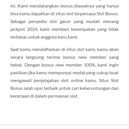
ini. Kami mendatangkan bonus diawalnya yang hanya
bisa kamu dapatkan di situs slot terpercaya Slot Bonus.
Sebagai penyedia slot gacor yang mudah menang
jackpot 2024, kami memberi kesempatan yang tidak
terbatas untuk anggota baru kami.
Saat kamu mendaftarkan di situs slot kami, kamu akan
secara langsung terima bonus new member yang
hebat. Dengan bonus new member 100%, kami ingin
pastikan jika kamu mempunyai modal yang cukup buat
mengawali penjelajahan slot online kamu. Situs Slot
Bonus ialah opsi terbaik untuk cari keberuntungan dan
keceriaan di dalam permainan slot.