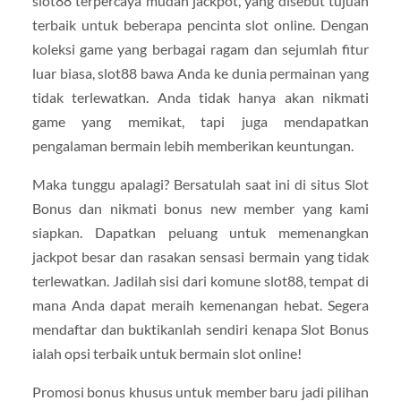
slot88 terpercaya mudah jackpot, yang disebut tujuan
terbaik untuk beberapa pencinta slot online. Dengan
koleksi game yang berbagai ragam dan sejumlah fitur
luar biasa, slot88 bawa Anda ke dunia permainan yang
tidak terlewatkan. Anda tidak hanya akan nikmati
game yang memikat, tapi juga mendapatkan
pengalaman bermain lebih memberikan keuntungan.
Maka tunggu apalagi? Bersatulah saat ini di situs Slot
Bonus dan nikmati bonus new member yang kami
siapkan. Dapatkan peluang untuk memenangkan
jackpot besar dan rasakan sensasi bermain yang tidak
terlewatkan. Jadilah sisi dari komune slot88, tempat di
mana Anda dapat meraih kemenangan hebat. Segera
mendaftar dan buktikanlah sendiri kenapa Slot Bonus
ialah opsi terbaik untuk bermain slot online!
Promosi bonus khusus untuk member baru jadi pilihan