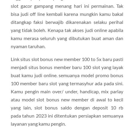
slot gacor gampang menang hari ini permainan. Tak
bisa judi off line kembali karena mungkin kamu bakal
ditangkap faksi berwajib dikarenakan selaku perihal
yang tidak boleh. Kenapa tak akses judi online apabila
kamu merasa seluruh yang dibutukan buat aman dan
nyaman taruhan.
Link situs slot bonus new member 100 to 5x baru pasti
menjadi situs bonus member baru 100 slot yang layak
buat kamu judi online. semuanya model promo bonus
100 member baru slot yang termasyhur ada pada sini.
Kamu pengin main over/ under, handicap, mix parlay
atau model slot bonus new member di awal to kecil
yang lain, slot bonus saldo dengan deposit 10 rb
pada tahun 2023 ini ditentukan persiapkan semuanya
layanan yang kamu pengin.