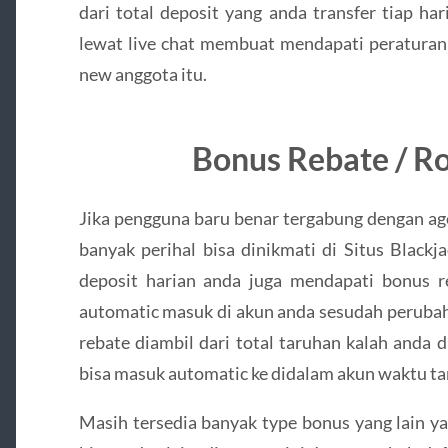
dari total deposit yang anda transfer tiap har
lewat live chat membuat mendapati peraturan
new anggota itu.
Bonus Rebate / Ro
Jika pengguna baru benar tergabung dengan age
banyak perihal bisa dinikmati di Situs Blackja
deposit harian anda juga mendapati bonus re
automatic masuk di akun anda sesudah perubah
rebate diambil dari total taruhan kalah anda 
bisa masuk automatic ke didalam akun waktu ta
Masih tersedia banyak type bonus yang lain ya