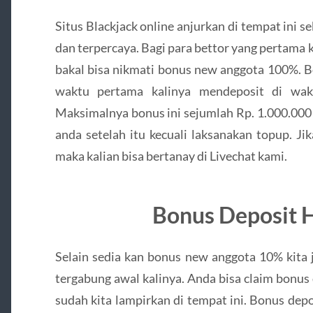
Situs Blackjack online anjurkan di tempat ini s
dan terpercaya. Bagi para bettor yang pertama 
bakal bisa nikmati bonus new anggota 100%. B
waktu pertama kalinya mendeposit di wakt
Maksimalnya bonus ini sejumlah Rp. 1.000.000
anda setelah itu kecuali laksanakan topup. Ji
maka kalian bisa bertanay di Livechat kami.
Bonus Deposit 
Selain sedia kan bonus new anggota 10% kita
tergabung awal kalinya. Anda bisa claim bonus 
sudah kita lampirkan di tempat ini. Bonus depo