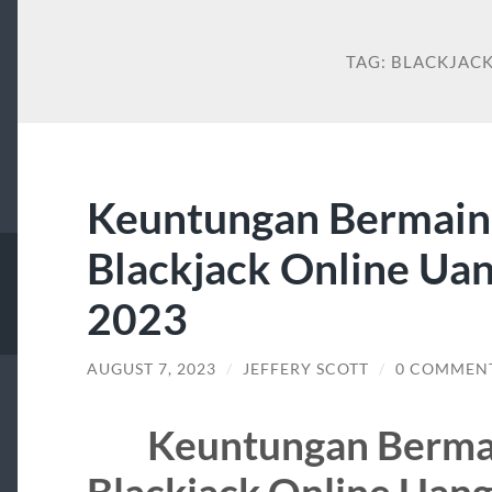
TAG:
BLACKJAC
Keuntungan Bermain d
Blackjack Online Uan
2023
AUGUST 7, 2023
/
JEFFERY SCOTT
/
0 COMMEN
Keuntungan Bermain
Blackjack Online Uang