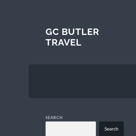
GC BUTLER
TRAVEL
SEARCH
Search