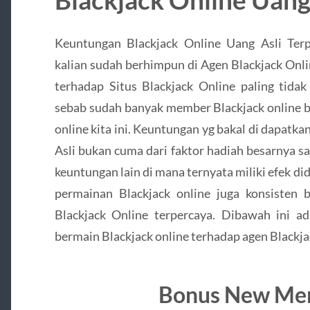
Keuntungan Blackjack Online Uang Asli Terpe
kalian sudah berhimpun di Agen Blackjack Onlin
terhadap Situs Blackjack Online paling tidak
sebab sudah banyak member Blackjack online b
online kita ini. Keuntungan yg bakal di dapatk
Asli bukan cuma dari faktor hadiah besarnya sa
keuntungan lain di mana ternyata miliki efek d
permainan Blackjack online juga konsisten
Blackjack Online terpercaya. Dibawah ini 
bermain Blackjack online terhadap agen Blackja
Bonus New Me