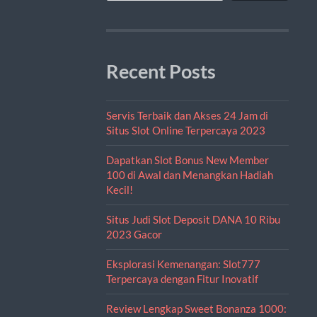
Recent Posts
Servis Terbaik dan Akses 24 Jam di
Situs Slot Online Terpercaya 2023
Dapatkan Slot Bonus New Member
100 di Awal dan Menangkan Hadiah
Kecil!
Situs Judi Slot Deposit DANA 10 Ribu
2023 Gacor
Eksplorasi Kemenangan: Slot777
Terpercaya dengan Fitur Inovatif
Review Lengkap Sweet Bonanza 1000: