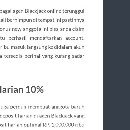
ebagai agen Blackjack online terunggul
kali berhimpun di tempat ini pastinhya
onus new anggota ini bisa anda claim
u berhasil mendaftarkan account.
 ribu masuk langsung ke didalam akun
ka tersedia perihal yang kurang sadar
Harian 10%
 juga perduli membuat anggota baruh
deposit harian di agen Blackjack yang
sit harian optimal RP. 1.000.000 ribu