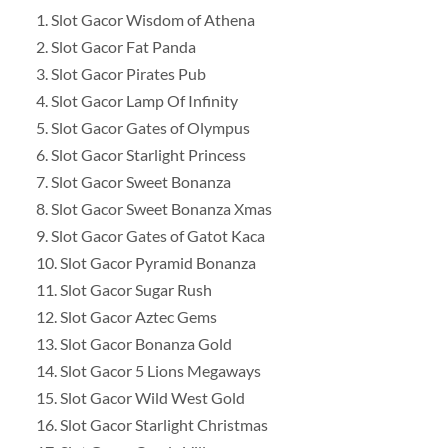
1. Slot Gacor Wisdom of Athena
2. Slot Gacor Fat Panda
3. Slot Gacor Pirates Pub
4. Slot Gacor Lamp Of Infinity
5. Slot Gacor Gates of Olympus
6. Slot Gacor Starlight Princess
7. Slot Gacor Sweet Bonanza
8. Slot Gacor Sweet Bonanza Xmas
9. Slot Gacor Gates of Gatot Kaca
10. Slot Gacor Pyramid Bonanza
11. Slot Gacor Sugar Rush
12. Slot Gacor Aztec Gems
13. Slot Gacor Bonanza Gold
14. Slot Gacor 5 Lions Megaways
15. Slot Gacor Wild West Gold
16. Slot Gacor Starlight Christmas