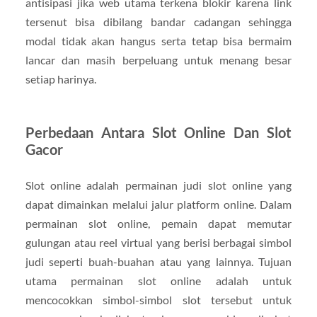
antisipasi jika web utama terkena blokir karena link
tersenut bisa dibilang bandar cadangan sehingga
modal tidak akan hangus serta tetap bisa bermaim
lancar dan masih berpeluang untuk menang besar
setiap harinya.
Perbedaan Antara Slot Online Dan Slot
Gacor
Slot online adalah permainan judi slot online yang
dapat dimainkan melalui jalur platform online. Dalam
permainan slot online, pemain dapat memutar
gulungan atau reel virtual yang berisi berbagai simbol
judi seperti buah-buahan atau yang lainnya. Tujuan
utama permainan slot online adalah untuk
mencocokkan simbol-simbol slot tersebut untuk