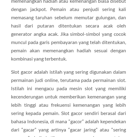
memenangkan hadiah atau kemenangan biasa disebut
dengan jackpot. Pemain atau penjudi sering kali
memasang taruhan sebelum memutar gulungan, dan
hasil dari putaran ditentukan secara acak oleh
generator angka acak. Jika simbol-simbol yang cocok
muncul pada garis pembayaran yang telah ditentukan,
pemain akan memenangkan hadiah sesuai dengan
kombinasi yang terbentuk.
Slot gacor adalah istilah yang sering digunakan dalam
permainan judi online, terutama pada permainan slot.
Istilah ini mengacu pada mesin slot yang memiliki
kecenderungan untuk memberikan kemenangan yang
lebih tinggi atau frekuensi kemenangan yang lebih
sering kepada pemain. Slot gacor sendiri berasal dari
bahasa Indonesia, di mana “gacor” adalah kependekan
dari “gacar” yang artinya “gacar jaring” atau “sering