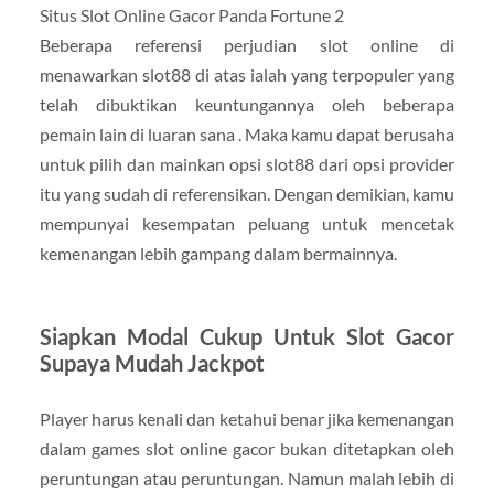
Situs Slot Online Gacor Panda Fortune 2
Beberapa referensi perjudian slot online di
menawarkan slot88 di atas ialah yang terpopuler yang
telah dibuktikan keuntungannya oleh beberapa
pemain lain di luaran sana . Maka kamu dapat berusaha
untuk pilih dan mainkan opsi slot88 dari opsi provider
itu yang sudah di referensikan. Dengan demikian, kamu
mempunyai kesempatan peluang untuk mencetak
kemenangan lebih gampang dalam bermainnya.
Siapkan Modal Cukup Untuk Slot Gacor
Supaya Mudah Jackpot
Player harus kenali dan ketahui benar jika kemenangan
dalam games slot online gacor bukan ditetapkan oleh
peruntungan atau peruntungan. Namun malah lebih di