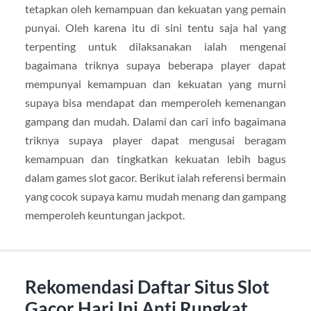
tetapkan oleh kemampuan dan kekuatan yang pemain
punyai. Oleh karena itu di sini tentu saja hal yang
terpenting untuk dilaksanakan ialah mengenai
bagaimana triknya supaya beberapa player dapat
mempunyai kemampuan dan kekuatan yang murni
supaya bisa mendapat dan memperoleh kemenangan
gampang dan mudah. Dalami dan cari info bagaimana
triknya supaya player dapat mengusai beragam
kemampuan dan tingkatkan kekuatan lebih bagus
dalam games slot gacor. Berikut ialah referensi bermain
yang cocok supaya kamu mudah menang dan gampang
memperoleh keuntungan jackpot.
Rekomendasi Daftar Situs Slot
Gacor Hari Ini Anti Rungkat